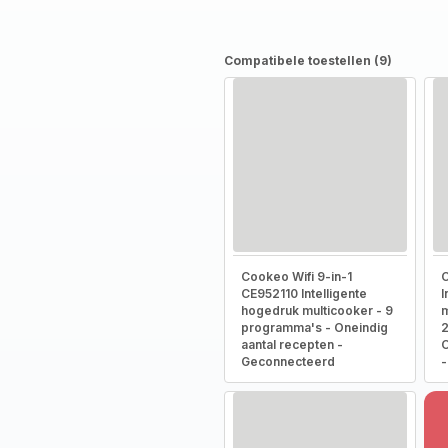
Compatibele toestellen (9)
Cookeo Wifi 9-in-1
C
CE952110 Intelligente
I
hogedruk multicooker - 9
m
programma's - Oneindig
2
aantal recepten -
O
Geconnecteerd
-