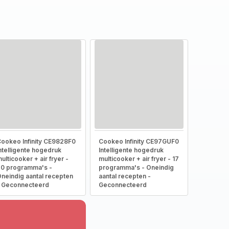
ookeo Infinity CE9828F0
Cookeo Infinity CE97GUF0
ntelligente hogedruk
Intelligente hogedruk
ulticooker + air fryer -
multicooker + air fryer - 17
0 programma's -
programma's - Oneindig
neindig aantal recepten
aantal recepten -
 Geconnecteerd
Geconnecteerd