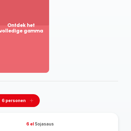
Ontdek het
volledige gamma
eer
eergeven
tdek
t
lledige
amma
6 personen
n
Een
rsonen
personen
rwijderen
toevoegen
6 el
Sojasaus