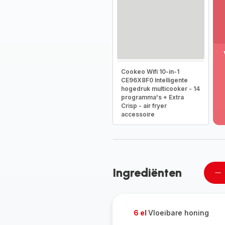
M
Cookeo Wifi 10-in-1
w
CE96X8F0 Intelligente
-
hogedruk multicooker - 14
On
programma's + Extra
he
Crisp - air fryer
vo
accessoire
g
-
Ingrediënten
Ee
pe
ve
6 el
Vloeibare honing