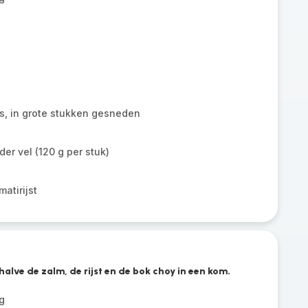
as, in grote stukken gesneden
der vel (120 g per stuk)
atirijst
alve de zalm, de rijst en de bok choy in een kom.
g