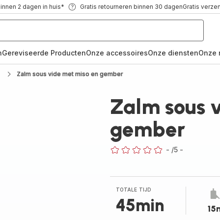
binnen 2 dagen in huis*
Gratis retourneren binnen 30 dagen
Gratis verze
n
Gereviseerde Producten
Onze accessoires
Onze diensten
Onze 
Zalm sous vide met miso en gember
Zalm sous 
gember
-
/5
-
ratings.0
TOTALE TIJD
45min
15