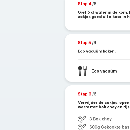
Stap 4
/6
Giet 5 cl water in de kom.
zakjes goed uit elkaar in
Stap 5
/6
Eco vacuüm koken.
Eco vacuüm
Stap 6
/6
Verwijder de zakjes, open
warm met bok choy en rijs
3 Bok choy
600g Gekookte basm