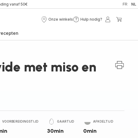
nding vanaf 50€
FR
NL
Onze winkels
Hulp nodig?
Onze
Hulp
Mijn
Mijn
winkels
nodig?
account
winkel
recepten
vide met miso en
VOORBEREIDINGSTIJD
GAARTIJD
AFKOELTIJD
min
30min
0min