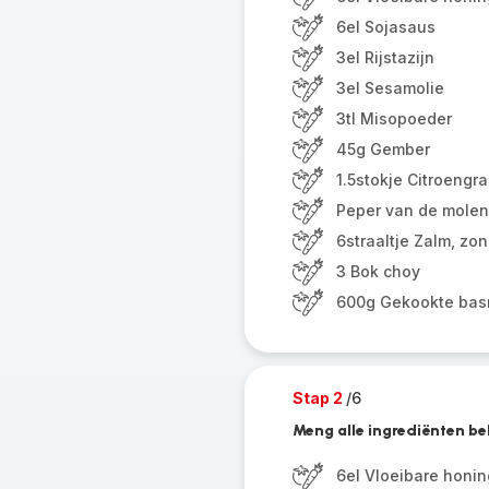
6el Sojasaus
3el Rijstazijn
3el Sesamolie
3tl Misopoeder
45g Gember
1.5stokje Citroengr
Peper van de molen
6straaltje Zalm, zon
3 Bok choy
600g Gekookte basm
Stap 2
/6
Meng alle ingrediënten beh
6el Vloeibare honin