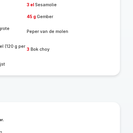
3 el
Sesamolie
45 g
Gember
grote
Peper van de molen
el (120 g per
3
Bok choy
jst
r.
g