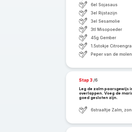
6el Sojasaus
3el Rijstazijn
3el Sesamolie
3tl Misopoeder
45g Gember
1.5stokje Citroengr
Peper van de molen
Stap 3
/6
Leg de zalm paarsgewijs i
overlappen. Voeg de mari
goed gesloten zijn.
6straaltje Zalm, zon