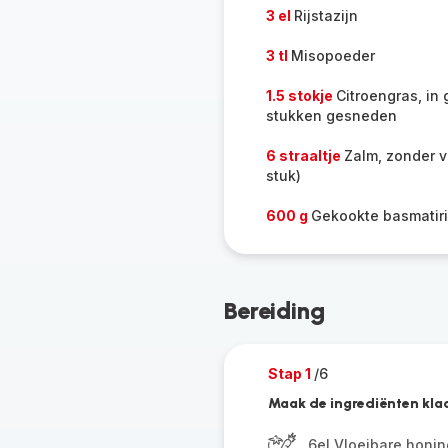
3 el
Rijstazijn
3 tl
Misopoeder
1.5 stokje
Citroengras, in 
stukken gesneden
6 straaltje
Zalm, zonder v
stuk)
600 g
Gekookte basmatiri
Bereiding
Stap 1
/6
Maak de ingrediënten klaa
6el Vloeibare honin