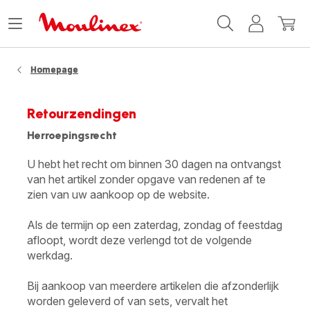
Moulinex
Menu
Mijn
Mijn
Homepage
openen
account
winke
Homepage
Retourzendingen
Herroepingsrecht
U hebt het recht om binnen 30 dagen na ontvangst
van het artikel zonder opgave van redenen af te
zien van uw aankoop op de website.
Als de termijn op een zaterdag, zondag of feestdag
afloopt, wordt deze verlengd tot de volgende
werkdag.
Bij aankoop van meerdere artikelen die afzonderlijk
worden geleverd of van sets, vervalt het