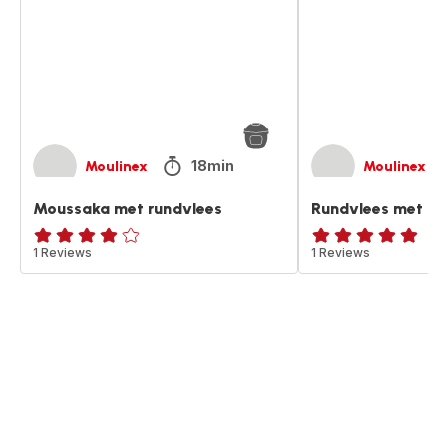
18min
Moulinex
Moulinex
Moussaka met rundvlees
Rundvlees met cra
Beoordeling
1 Reviews
Beoordeling
1 Reviews
met
met
vier
vijf
sterren
sterren
(gemiddeld)
(gemiddeld)