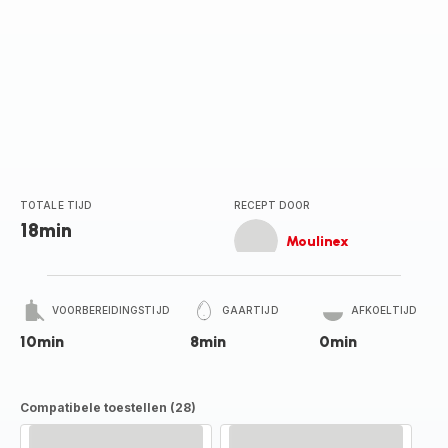
TOTALE TIJD
RECEPT DOOR
18min
Moulinex
VOORBEREIDINGSTIJD
GAARTIJD
AFKOELTIJD
10min
8min
0min
Compatibele toestellen (28)