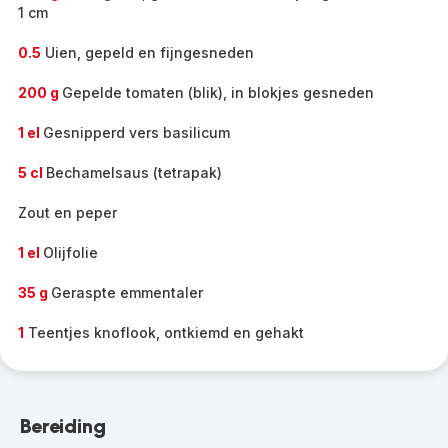
1 cm
0.5
Uien, gepeld en fijngesneden
200 g
Gepelde tomaten (blik), in blokjes gesneden
1 el
Gesnipperd vers basilicum
5 cl
Bechamelsaus (tetrapak)
Zout en peper
1 el
Olijfolie
35 g
Geraspte emmentaler
1
Teentjes knoflook, ontkiemd en gehakt
Bereiding