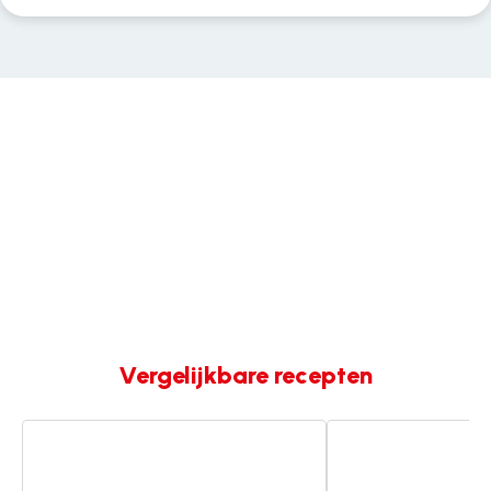
Vergelijkbare recepten
Moussaka
Rundvlees
met
met
rundvlees
cranberry's