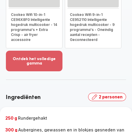
Cookeo Wifi 10-in-1
Cookeo Wifi 9-in-1
CE96X8F0 Intelligente
CE952110 Intelligente
hogedruk multicooker - 14
hogedruk multicooker - 9
programma's + Extra
programma's - Oneindig
Crisp - air fryer
aantal recepten -
accessoire
Geconnecteerd
Ontdek het volledige
gamma
Meer
weergeven
-
Ontdek
het
Ingrediënten
2 personen
volledige
gamma
-
250 g
Rundergehakt
300 g
Aubergines, gewassen en in blokjes gesneden van