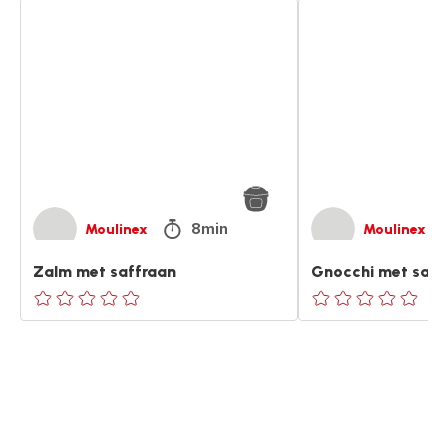
Zalm
Gnocchi
met
met
saffraan
saffraan
8min
Moulinex
Moulinex
Zalm met saffraan
Gnocchi met saff
ratings.0
ratings.0