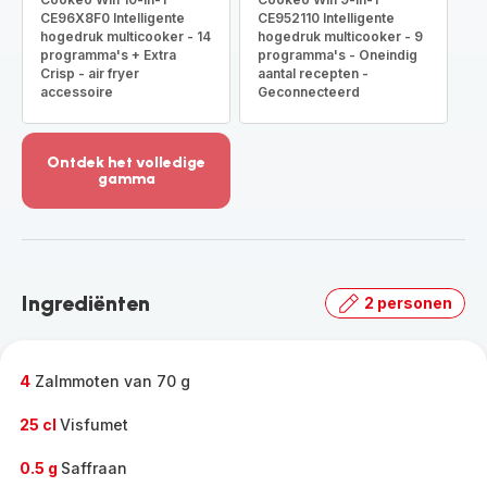
CE96X8F0 Intelligente
CE952110 Intelligente
hogedruk multicooker - 14
hogedruk multicooker - 9
programma's + Extra
programma's - Oneindig
Crisp - air fryer
aantal recepten -
accessoire
Geconnecteerd
Ontdek het volledige
gamma
Meer
weergeven
-
Ontdek
het
Ingrediënten
2 personen
volledige
gamma
-
4
Zalmmoten van 70 g
25 cl
Visfumet
0.5 g
Saffraan