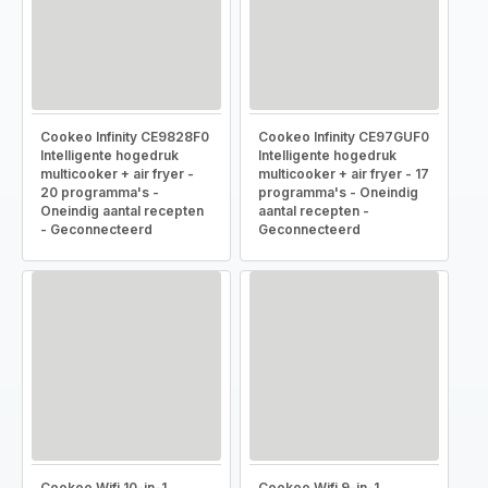
Cookeo Infinity CE9828F0
Cookeo Infinity CE97GUF0
Intelligente hogedruk
Intelligente hogedruk
multicooker + air fryer -
multicooker + air fryer - 17
20 programma's -
programma's - Oneindig
Oneindig aantal recepten
aantal recepten -
- Geconnecteerd
Geconnecteerd
Cookeo Wifi 10-in-1
Cookeo Wifi 9-in-1