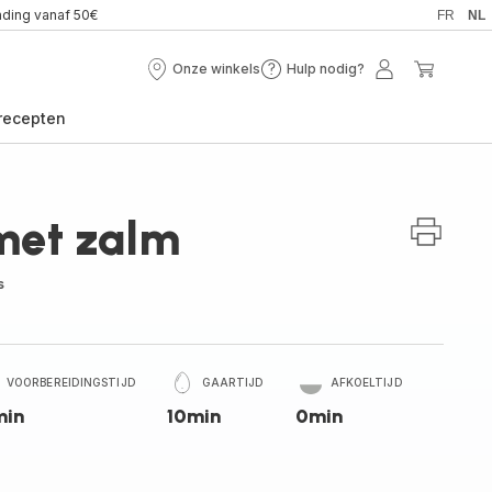
nding vanaf 50€
FR
NL
Onze winkels
Hulp nodig?
Onze
Hulp
Mijn
Mijn
winkels
nodig?
account
winkel
recepten
met zalm
s
VOORBEREIDINGSTIJD
GAARTIJD
AFKOELTIJD
min
10min
0min