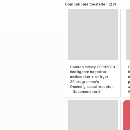
Compatibele toestellen (28)
Cookeo Infinity CE9828F0
C
Intelligente hogedruk
I
multicooker + air fryer -
m
20 programma's -
p
Oneindig aantal recepten
a
- Geconnecteerd