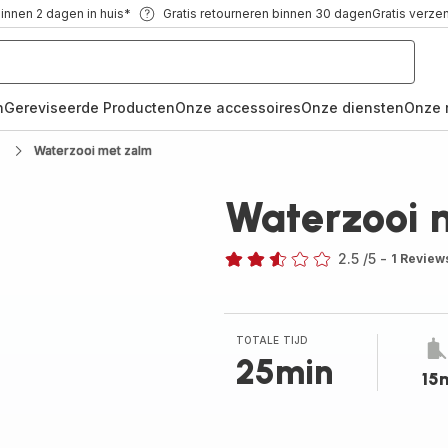
binnen 2 dagen in huis*
Gratis retourneren binnen 30 dagen
Gratis verze
n
Gereviseerde Producten
Onze accessoires
Onze diensten
Onze 
Waterzooi met zalm
Waterzooi 
2.5
/5
-
1 Review
ratings.2.5
TOTALE TIJD
25min
15