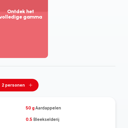
Ontdek het
volledige gamma
eer
eergeven
tdek
t
lledige
amma
2 personen
n
Een
rsonen
personen
rwijderen
toevoegen
50 g
Aardappelen
0.5
Bleekselderij