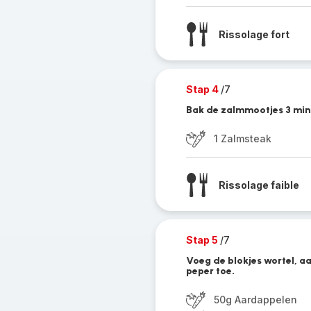
Rissolage fort
Stap 4
/7
Bak de zalmmootjes 3 minu
1 Zalmsteak
Rissolage faible
Stap 5
/7
Voeg de blokjes wortel, a
peper toe.
50g Aardappelen