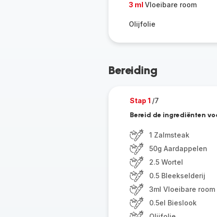
3 ml
Vloeibare room
Olijfolie
Bereiding
Stap 1
/7
Bereid de ingrediënten vo
1 Zalmsteak
50g Aardappelen
2.5 Wortel
0.5 Bleekselderij
3ml Vloeibare room
0.5el Bieslook
Olijfolie