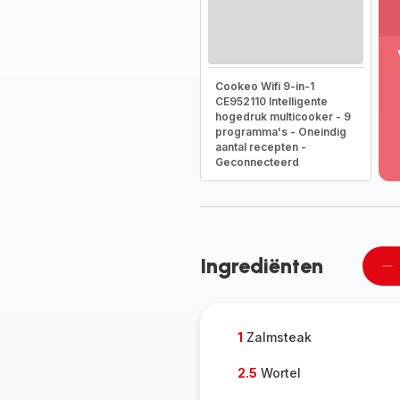
M
Cookeo Wifi 9-in-1
w
CE952110 Intelligente
-
hogedruk multicooker - 9
On
programma's - Oneindig
he
aantal recepten -
vo
Geconnecteerd
g
-
Ingrediënten
Ee
pe
ve
1
Zalmsteak
2.5
Wortel