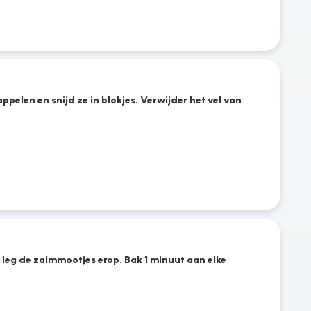
ppelen en snijd ze in blokjes. Verwijder het vel van
n leg de zalmmootjes erop. Bak 1 minuut aan elke