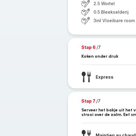
2.5 Wortel
0.5 Bleekselderij
3ml Vloeibare room
Stap 6
/7
Koken onder druk
Express
Stap 7
/7
Serveer het bakje uit het 
strooi over de zalm. Eet sm
Maintien au chaud