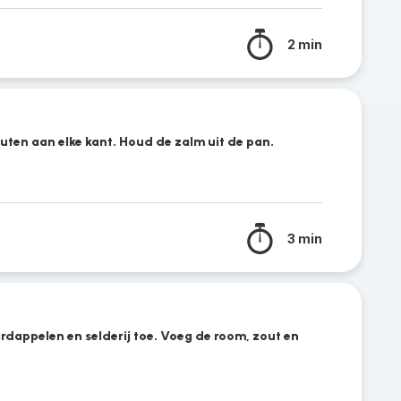
2 min
ten aan elke kant. Houd de zalm uit de pan.
3 min
ardappelen en selderij toe. Voeg de room, zout en