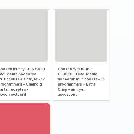
ookeo Infinity CE97GUF0
Cookeo Wifi 10-in-1
ntelligente hogedruk
CE96X8F0 Intelligente
ulticooker + air fryer - 17
hogedruk multicooker - 14
rogramma's - Oneindig
programma's + Extra
antal recepten -
Crisp - air fryer
Geconnecteerd
accessoire