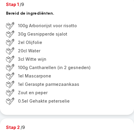
Stap 1
/9
Bereid de ingrediënten.
100g Arboriorijst voor risotto
30g Gesnipperde sjalot
2el Olijfolie
20cl Water
3cl Witte wijn
100g Cantharellen (in 2 gesneden)
1el Mascarpone
1el Geraspte parmezaankaas
Zout en peper
0.5el Gehakte peterselie
Stap 2
/9