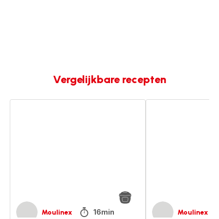
Vergelijkbare recepten
Risotto
Gegratineerde
met
Sint-
cantharellen
jakobsschelpen
met
kruiden
en
cantharellen
16min
Moulinex
Moulinex