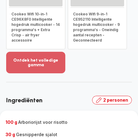
Cookeo Wifi 10-in-1
Cookeo Wifi 9-in-1
CE96X8F0 Intelligente
CE952110 Intelligente
hogedruk multicooker - 14
hogedruk multicooker - 9
programma's + Extra
programma's - Oneindig
Crisp - air fryer
aantal recepten -
accessoire
Geconnecteerd
Ontdek het volledige
gamma
Meer
weergeven
-
Ontdek
het
Ingrediënten
2 personen
volledige
gamma
-
100 g
Arboriorijst voor risotto
30 g
Gesnipperde sjalot