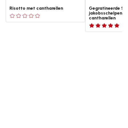
Risotto met cantharellen
Gegratineerde Sin
jakobsschelpen me
cantharellen
ratings.0
ratings.NaN