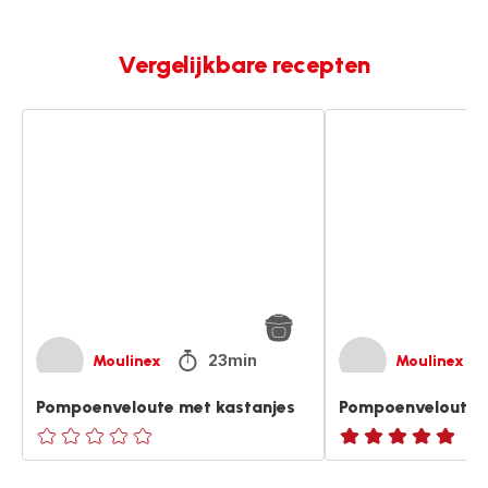
Vergelijkbare recepten
Pompoenveloute
Pompoenvelouté
met
met
kastanjes
kastanjes
23min
Moulinex
Moulinex
Pompoenveloute met kastanjes
Pompoenvelouté m
ratings.0
ratings.NaN