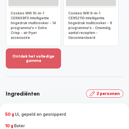
Cookeo Wifi 10-in-1
Cookeo Wifi 9-in-1
CE96X8F0 Intelligente
CE952110 Intelligente
hogedruk multicooker - 14
hogedruk multicooker - 9
programma's + Extra
programma's - Oneindig
Crisp - air fryer
aantal recepten -
accessoire
Geconnecteerd
Ontdek het volledige
gamma
Meer
weergeven
-
Ontdek
het
Ingrediënten
2 personen
volledige
gamma
-
50 g
Ui, gepeld en gesnipperd
10 g
Boter