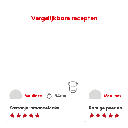
Vergelijkbare recepten
Kastanje-
Romige
amandelcake
peer
en
kastanje
velouté
54min
Moulinex
Moulinex
Kastanje-amandelcake
Romige peer en ka
ratings.NaN
ratings.NaN