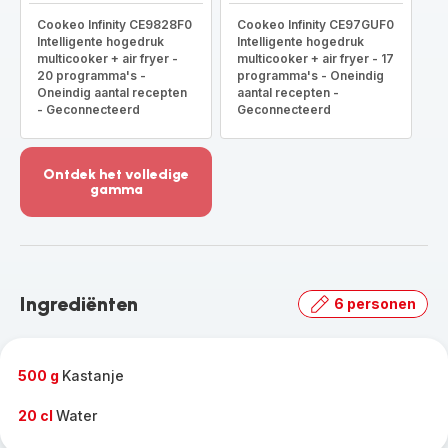
Cookeo Infinity CE9828F0
Cookeo Infinity CE97GUF0
Intelligente hogedruk
Intelligente hogedruk
multicooker + air fryer -
multicooker + air fryer - 17
20 programma's -
programma's - Oneindig
Oneindig aantal recepten
aantal recepten -
- Geconnecteerd
Geconnecteerd
Ontdek het volledige
gamma
Meer
weergeven
-
Ontdek
het
Ingrediënten
6 personen
volledige
gamma
-
500 g
Kastanje
20 cl
Water