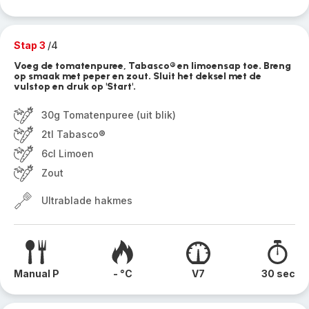
Stap 3
/4
Voeg de tomatenpuree, Tabasco® en limoensap toe. Breng
op smaak met peper en zout. Sluit het deksel met de
vulstop en druk op 'Start'.
30g Tomatenpuree (uit blik)
2tl Tabasco®
6cl Limoen
Zout
Ultrablade hakmes
Manual P
- °C
V7
30 sec