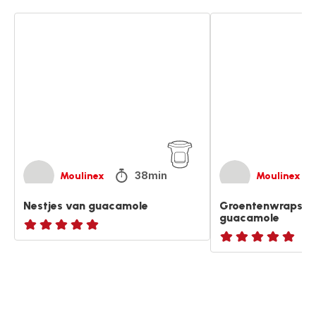
Nestjes
Groentenwraps
van
met
guacamole
paprika-
guacamole
38min
Moulinex
Moulinex
Nestjes van guacamole
Groentenwraps me
guacamole
ratings.NaN
ratings.NaN