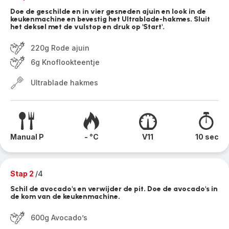
Doe de geschilde en in vier gesneden ajuin en look in de
keukenmachine en bevestig het Ultrablade-hakmes. Sluit
het deksel met de vulstop en druk op 'Start'.
220g Rode ajuin
6g Knoflookteentje
Ultrablade hakmes
Manual P
- °C
V11
10 sec
Stap 2
/4
Schil de avocado's en verwijder de pit. Doe de avocado's in
de kom van de keukenmachine.
600g Avocado’s