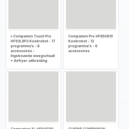
i-Companion Touch Pro
Companion Pro HF850810
HF93L8F0 Kookrobot - 17
Kookrobot - 12
programma’s - 8
programma's - 6
accessoires -
accessoires
Ingebouwde weegschaall
+ Airfryer-uitbreiding
Companion XL HF840110
CUISINE COMPANION