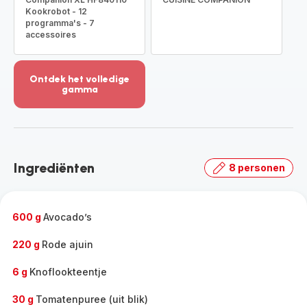
Kookrobot - 12
programma's - 7
accessoires
Ontdek het volledige
gamma
Meer
weergeven
-
Ontdek
het
Ingrediënten
8 personen
volledige
gamma
-
600 g
Avocado’s
220 g
Rode ajuin
6 g
Knoflookteentje
30 g
Tomatenpuree (uit blik)