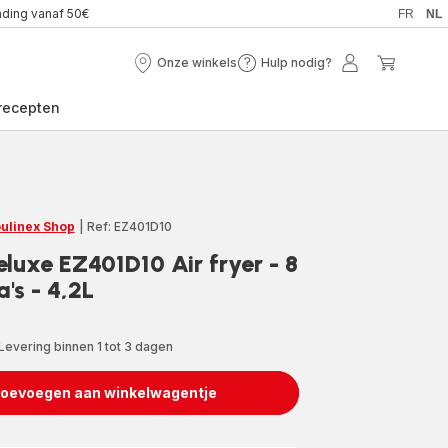
nding vanaf 50€
FR
NL
Onze winkels
Hulp nodig?
Onze
Hulp
Mijn
Mijn
winkels
nodig?
account
winkel
recepten
ulinex Shop
|
Ref: EZ401D10
eluxe EZ401D10 Air fryer - 8
s - 4,2L
Levering binnen 1 tot 3 dagen
oevoegen aan winkelwagentje