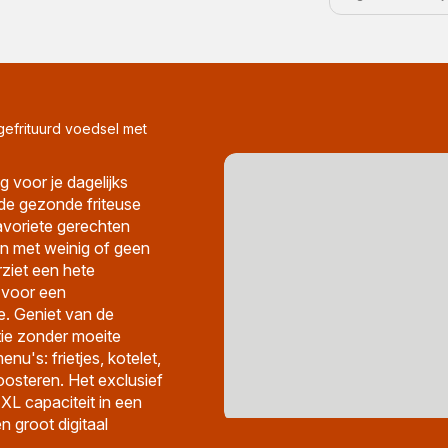
 gefrituurd voedsel met
 voor je dagelijks
 de gezonde friteuse
avoriete gerechten
ken met weinig of geen
rziet een hete
 voor een
e. Geniet van de
tie zonder moeite
u's: frietjes, kotelet,
 roosteren. Het exclusief
L capaciteit in een
 groot digitaal