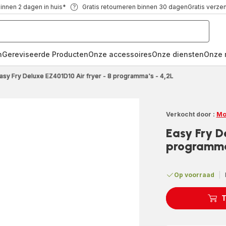
binnen 2 dagen in huis*
Gratis retourneren binnen 30 dagen
Gratis verze
n
Gereviseerde Producten
Onze accessoires
Onze diensten
Onze 
asy Fry Deluxe EZ401D10 Air fryer - 8 programma's - 4,2L
Verkocht door :
Mo
Easy Fry D
programma'
Op voorraad
|
T