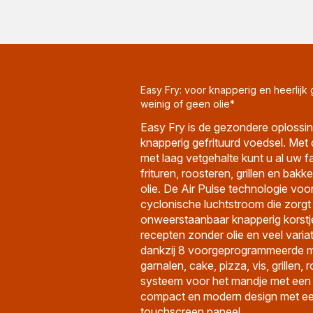
Easy Fry: voor knapperig en heerlijk
weinig of geen olie*
Easy Fry is de gezondere oplossing
knapperig gefrituurd voedsel. Met
met laag vetgehalte kunt u al uw f
frituren, roosteren, grillen en bak
olie. De Air Pulse technologie voo
cyclonische luchtstroom die zorgt
onweerstaanbaar knapperig korstj
recepten zonder olie en veel varia
dankzij 8 voorgeprogrammeerde men
garnalen, cake, pizza, vis, grillen,
systeem voor het mandje met een X
compact en modern design met een
touchscreen paneel.