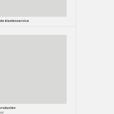
rde
klantenservice
producten
aar