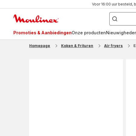
Voor 16:00 uur besteld, 
Waar
bent
Moulinex
u
naar
Homepage
op
zoek?
Promoties & Aanbiedingen
Onze producten
Nieuwighede
FR
NL
Homepage
Koken & Frituren
Air fryers
E