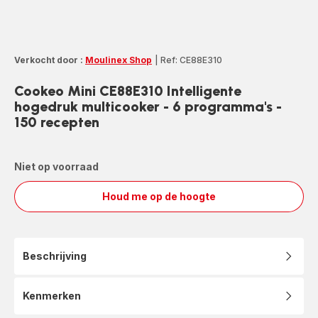
Verkocht door :
Moulinex Shop
|
Ref: CE88E310
Cookeo Mini CE88E310 Intelligente
hogedruk multicooker - 6 programma's -
150 recepten
Niet op voorraad
Houd me op de hoogte
Cookeo
Mini
CE88E310
Intelligente
Beschrijving
hogedruk
multicooker
-
Kenmerken
6
programma's