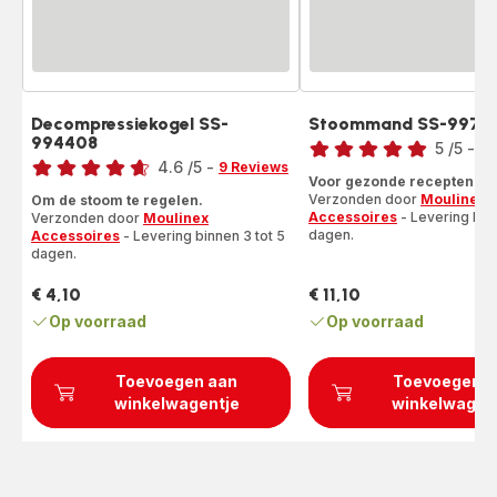
Decompressiekogel SS-
Stoommand SS-9975
Beoordeling
994408
Beoordeling
5
/5
-
1 
4.6
/5
-
9 Reviews
Beoordeling
Voor gezonde recepten!
ratings.4.6
met
Verzonden door
Moulinex
Om de stoom te regelen.
vijf
Accessoires
- Levering binn
Verzonden door
Moulinex
sterren
dagen.
Accessoires
- Levering binnen 3 tot 5
dagen.
(gemiddeld)
€ 4,10
€ 11,10
Prijs
Prijs
Op voorraad
Op voorraad
Toevoegen aan
Toevoegen a
winkelwagentje
winkelwagen