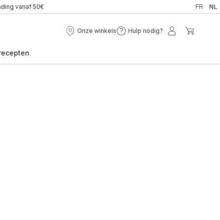
nding vanaf 50€
FR
NL
Onze winkels
Hulp nodig?
Onze
Hulp
Mijn
Mijn
winkels
nodig?
account
winkel
recepten