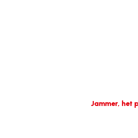
Jammer, het p
404-
fout