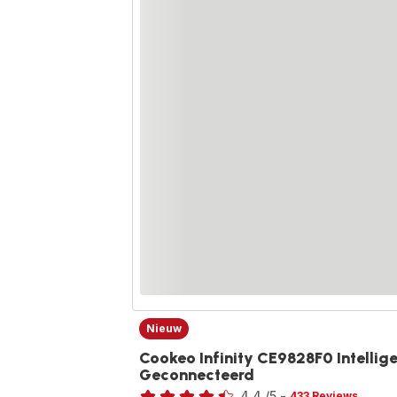
Nieuw
Cookeo Infinity CE9828F0 Intellig
Geconnecteerd
Beoordeling
4.4
/5
-
433 Reviews