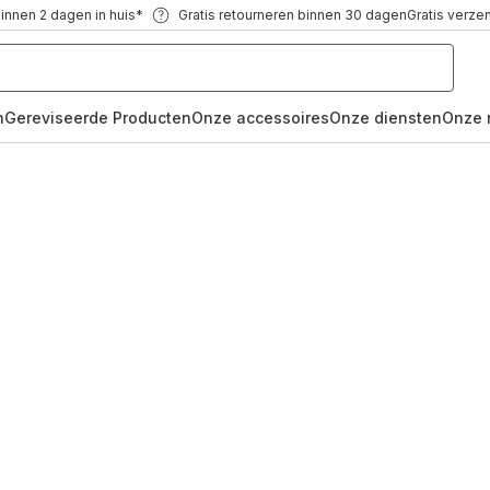
binnen 2 dagen in huis*
Gratis retourneren binnen 30 dagen
Gratis verze
n
Gereviseerde Producten
Onze accessoires
Onze diensten
Onze 