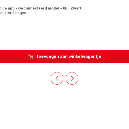
n de app - Geconnecteerd model - 6L - Zwart
n 1 tot 3 dagen.
Toevoegen aan winkelwagentje
Vorige
Volgende
dia
dia
Homepage
Homepage