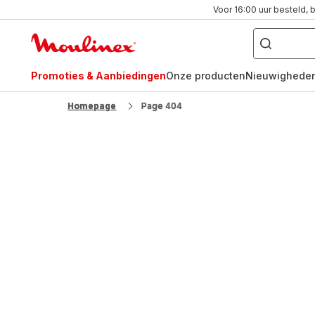
Voor 16:00 uur besteld, 
Waar
bent
Moulinex
u
naar
Homepage
op
zoek?
Promoties & Aanbiedingen
Onze producten
Nieuwighede
FR
NL
Homepage
Page 404