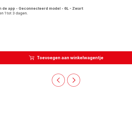
n de app - Geconnecteerd model - 6L - Zwart
n 1 tot 3 dagen.
Toevoegen aan winkelwagentje
Vorige
Volgende
dia
dia
Homepage
Homepage