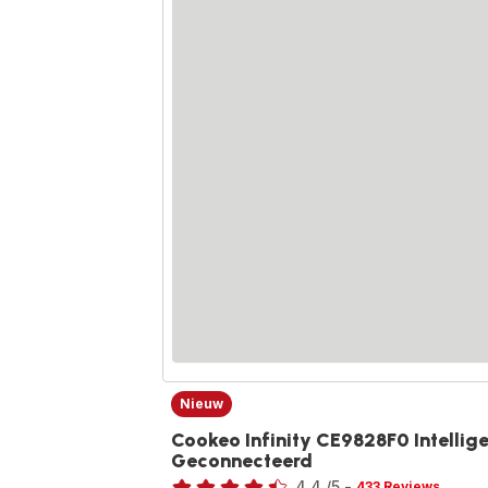
Nieuw
Cookeo Infinity CE9828F0 Intellig
Geconnecteerd
Beoordeling
4.4
/5
-
433 Reviews