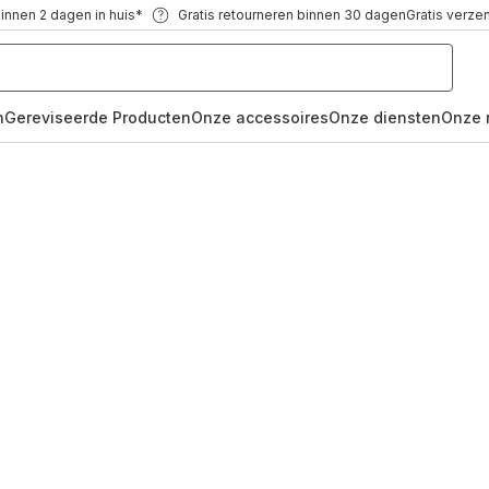
binnen 2 dagen in huis*
Gratis retourneren binnen 30 dagen
Gratis verze
n
Gereviseerde Producten
Onze accessoires
Onze diensten
Onze 