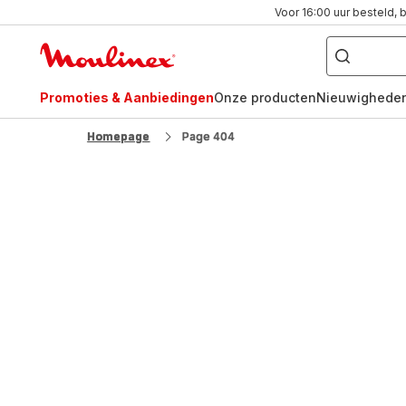
Voor 16:00 uur besteld, 
Waar
bent
Moulinex
u
naar
Homepage
op
zoek?
Promoties & Aanbiedingen
Onze producten
Nieuwighede
FR
NL
Homepage
Page 404