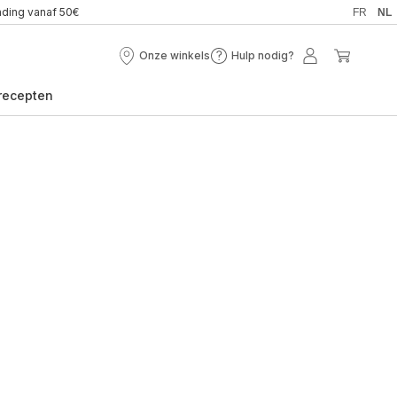
nding vanaf 50€
FR
NL
Onze winkels
Hulp nodig?
Onze
Hulp
Mijn
Mijn
winkels
nodig?
account
winkel
recepten