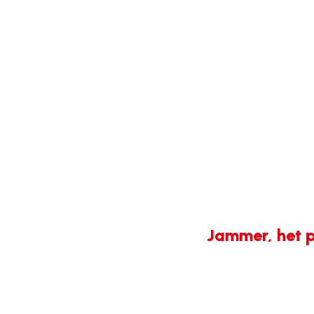
Jammer, het p
404-
fout