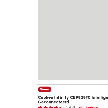
Nieuw
Cookeo Infinity CE9828F0 Intellig
Geconnecteerd
Beoordeling
4.4
/5
-
430 Reviews