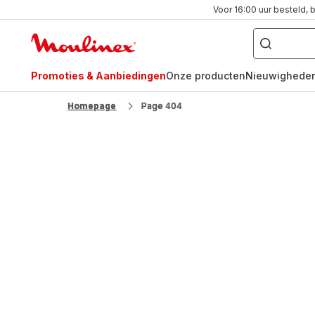
Voor 16:00 uur besteld, 
Waar
bent
Moulinex
u
naar
Homepage
op
zoek?
Promoties & Aanbiedingen
Onze producten
Nieuwighede
FR
NL
Homepage
Page 404