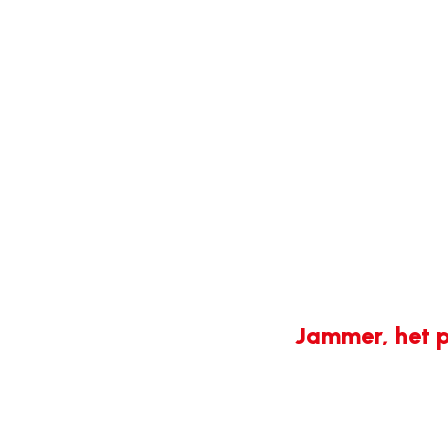
Jammer, het p
404-
fout