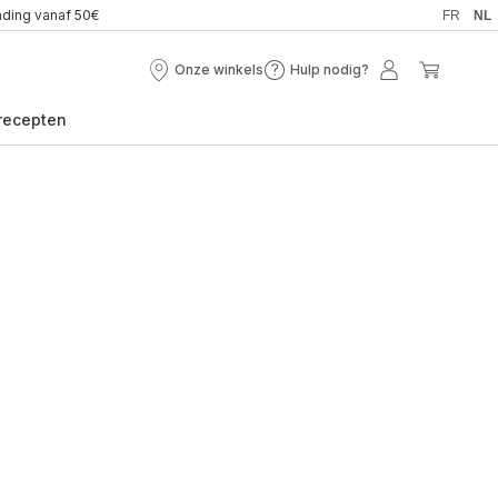
nding vanaf 50€
FR
NL
Onze winkels
Hulp nodig?
Onze
Hulp
Mijn
Mijn
winkels
nodig?
account
winkel
recepten