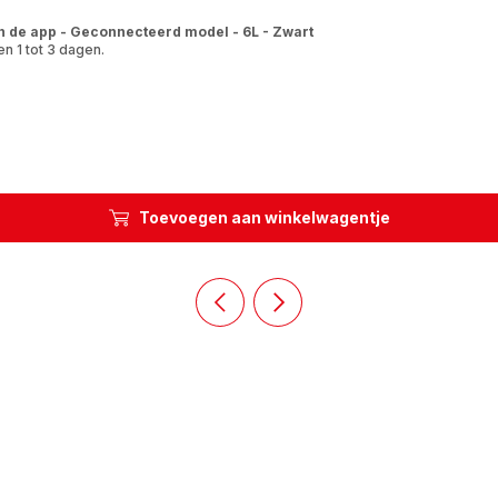
n de app - Geconnecteerd model - 6L - Zwart
n 1 tot 3 dagen.
Toevoegen aan winkelwagentje
Vorige
Volgende
dia
dia
Homepage
Homepage