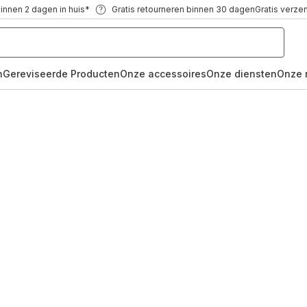
binnen 2 dagen in huis*
Gratis retourneren binnen 30 dagen
Gratis verze
n
Gereviseerde Producten
Onze accessoires
Onze diensten
Onze 