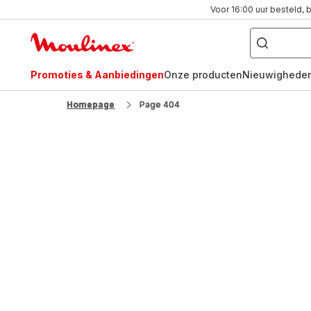
Voor 16:00 uur besteld, 
Waar
bent
Moulinex
u
naar
Homepage
op
zoek?
Promoties & Aanbiedingen
Onze producten
Nieuwighede
FR
NL
Homepage
Page 404