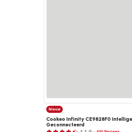
Nieuw
Cookeo Infinity CE9828F0 Intellig
Geconnecteerd
Beoordeling
4.4
/5
-
430 Reviews