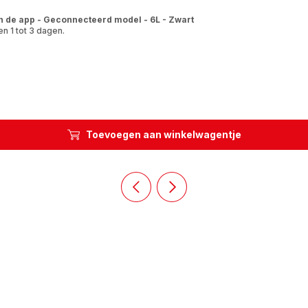
n de app - Geconnecteerd model - 6L - Zwart
n 1 tot 3 dagen.
Toevoegen aan winkelwagentje
Vorige
Volgende
dia
dia
Homepage
Homepage