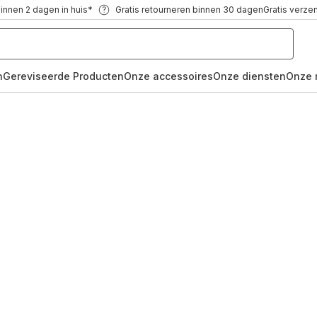
binnen 2 dagen in huis*
Gratis retourneren binnen 30 dagen
Gratis verze
n
Gereviseerde Producten
Onze accessoires
Onze diensten
Onze 