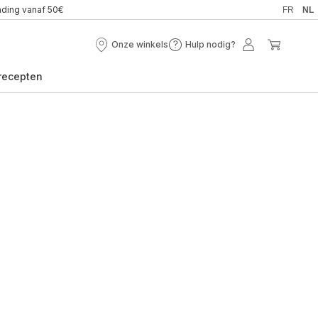
nding vanaf 50€
FR
NL
Onze winkels
Hulp nodig?
Onze
Hulp
Mijn
Mijn
winkels
nodig?
account
winkel
recepten