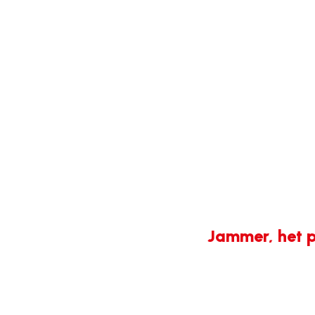
Jammer, het p
404-
fout