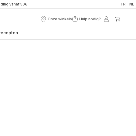
nding vanaf 50€
FR
NL
Onze winkels
Hulp nodig?
Onze
Hulp
Mijn
Mijn
winkels
nodig?
account
winkel
recepten