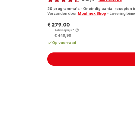
ratings.4.4
20 programma's - Oneindig aantal recepten i
Verzonden door
Moulinex Shop
- Levering binne
€ 279,00
Prijs
Adviesprijs
*
€ 449,99
Op voorraad