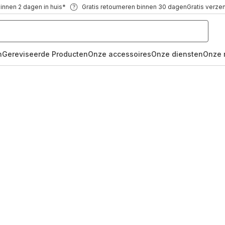
binnen 2 dagen in huis*
Gratis retourneren binnen 30 dagen
Gratis verze
n
Gereviseerde Producten
Onze accessoires
Onze diensten
Onze 