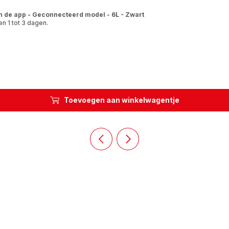
n de app - Geconnecteerd model - 6L - Zwart
n 1 tot 3 dagen.
Toevoegen aan winkelwagentje
Vorige
Volgende
dia
dia
Homepage
Homepage