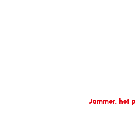
Jammer, het p
404-
fout