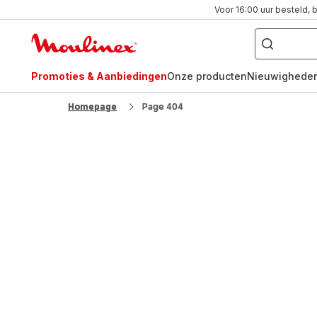
Voor 16:00 uur besteld, 
Waar
bent
Moulinex
u
naar
Homepage
op
zoek?
Promoties & Aanbiedingen
Onze producten
Nieuwighede
FR
NL
Homepage
Page 404