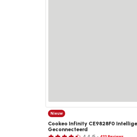
Nieuw
Cookeo Infinity CE9828F0 Intellig
Geconnecteerd
Beoordeling
4.4
/5
-
433 Reviews