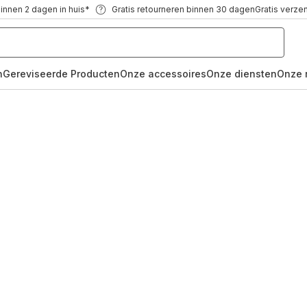
binnen 2 dagen in huis*
Gratis retourneren binnen 30 dagen
Gratis verze
n
Gereviseerde Producten
Onze accessoires
Onze diensten
Onze 