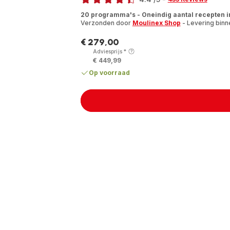
ratings.4.4
20 programma's - Oneindig aantal recepten i
Verzonden door
Moulinex Shop
- Levering binne
€ 279,00
Prijs
Adviesprijs
*
€ 449,99
Op voorraad