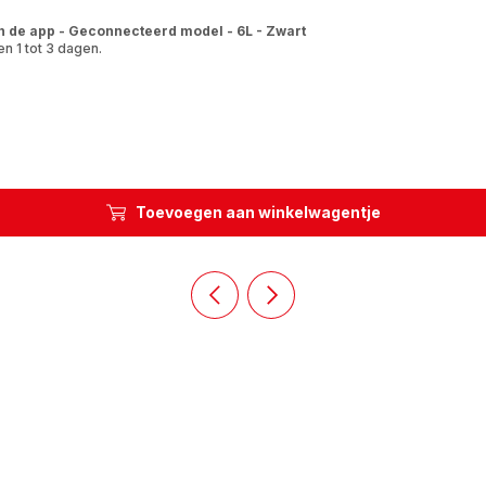
n de app - Geconnecteerd model - 6L - Zwart
n 1 tot 3 dagen.
Toevoegen aan winkelwagentje
Vorige
Volgende
dia
dia
Homepage
Homepage