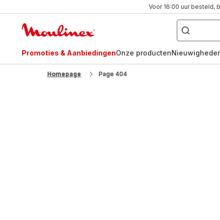
Voor 16:00 uur besteld, 
Waar
bent
Moulinex
u
naar
Homepage
op
zoek?
Promoties & Aanbiedingen
Onze producten
Nieuwighede
FR
NL
Homepage
Page 404