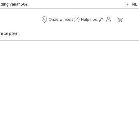
nding vanaf 50€
FR
NL
Onze winkels
Hulp nodig?
Onze
Hulp
Mijn
Mijn
winkels
nodig?
account
winkel
recepten