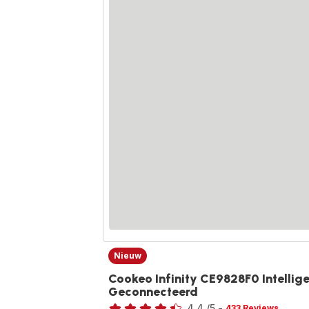
Nieuw
Cookeo Infinity CE9828F0 Intellig
Geconnecteerd
Beoordeling
4.4
/5
-
433 Reviews