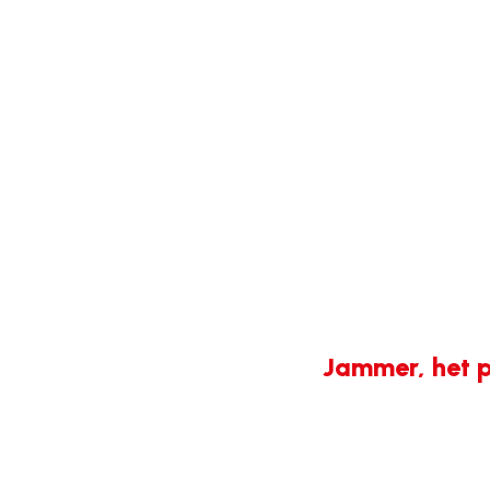
Jammer, het p
404-
fout