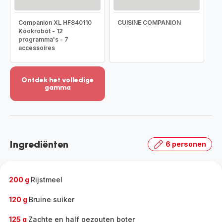
Companion XL HF840110
CUISINE COMPANION
Kookrobot - 12
programma's - 7
accessoires
Ontdek het volledige
gamma
Meer
weergeven
-
Ontdek
het
Ingrediënten
6 personen
volledige
gamma
-
200 g
Rijstmeel
120 g
Bruine suiker
125 g
Zachte en half gezouten boter