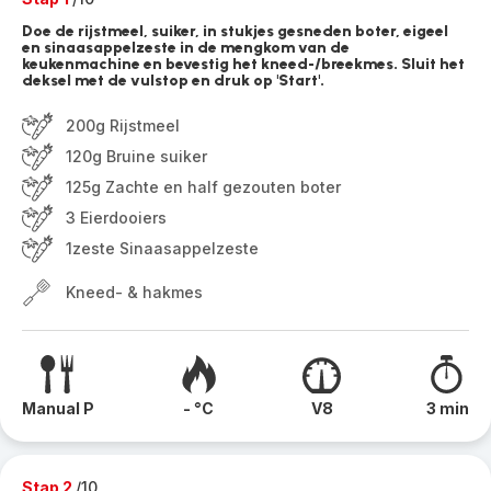
Doe de rijstmeel, suiker, in stukjes gesneden boter, eigeel
en sinaasappelzeste in de mengkom van de
keukenmachine en bevestig het kneed-/breekmes. Sluit het
deksel met de vulstop en druk op 'Start'.
200g Rijstmeel
120g Bruine suiker
125g Zachte en half gezouten boter
3 Eierdooiers
1zeste Sinaasappelzeste
Kneed- & hakmes
Manual P
- °C
V8
3 min
Stap 2
/10