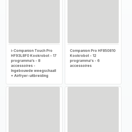
i-Companion Touch Pro
Companion Pro HF850810
HF93L8F0 Kookrobot - 17
Kookrobot - 12
programma’s - 8
programma's - 6
accessoires -
accessoires
Ingebouwde weegschaall
+ Airfryer-uitbreiding