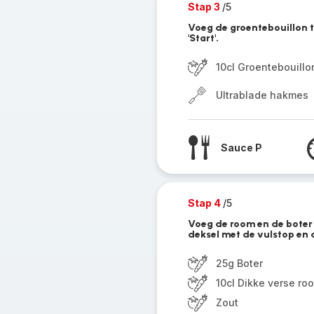
Stap 3
/5
Voeg de groentebouillon t
'Start'.
10cl Groentebouillo
Ultrablade hakmes
Sauce P
Stap 4
/5
Voeg de room en de boter 
deksel met de vulstop en d
25g Boter
10cl Dikke verse ro
Zout