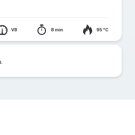
V8
8 min
95 °C
l.