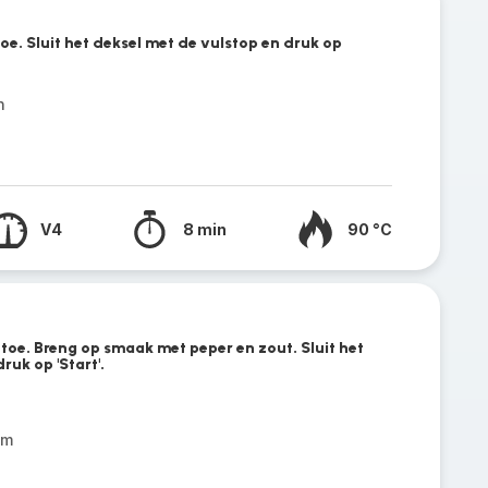
oe. Sluit het deksel met de vulstop en druk op
n
V4
8 min
90 °C
toe. Breng op smaak met peper en zout. Sluit het
ruk op 'Start'.
om