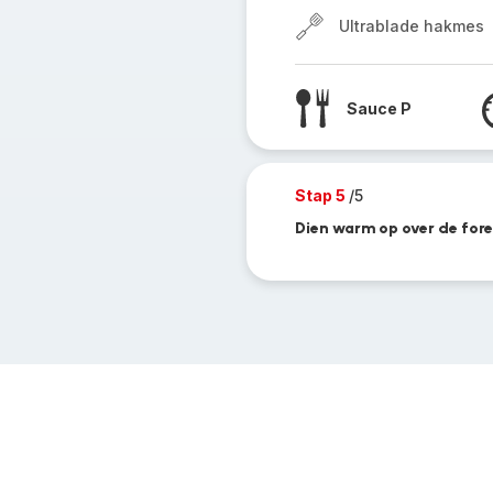
Ultrablade hakmes
Sauce P
Stap 5
/5
Dien warm op over de fore