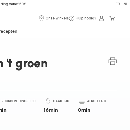
nding vanaf 50€
FR
NL
Onze winkels
Hulp nodig?
Onze
Hulp
Mijn
Mijn
winkels
nodig?
account
winkel
recepten
 't groen
VOORBEREIDINGSTIJD
GAARTIJD
AFKOELTIJD
min
16min
0min