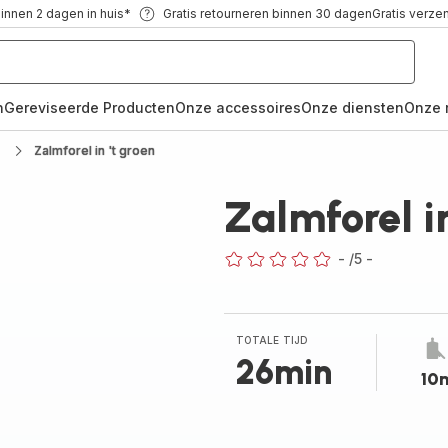
binnen 2 dagen in huis*
Gratis retourneren binnen 30 dagen
Gratis verze
n
Gereviseerde Producten
Onze accessoires
Onze diensten
Onze 
Zalmforel in 't groen
Zalmforel in
-
/5
-
ratings.0
TOTALE TIJD
26min
10