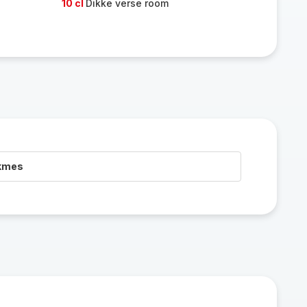
10 cl
Dikke verse room
akmes