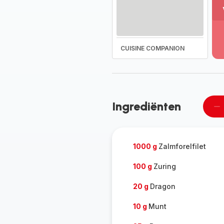
M
w
-
On
CUISINE COMPANION
he
vo
g
-
Ingrediënten
Ee
pe
ve
1000 g
Zalmforelfilet
100 g
Zuring
20 g
Dragon
10 g
Munt