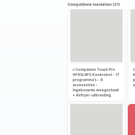
Compatibele toestellen (21)
i-Companion Touch Pro
HF93L8F0 Kookrobot - 17
K
programma’s - 8
p
accessoires -
a
Ingebouwde weegschaall
+ Airfryer-uitbreiding