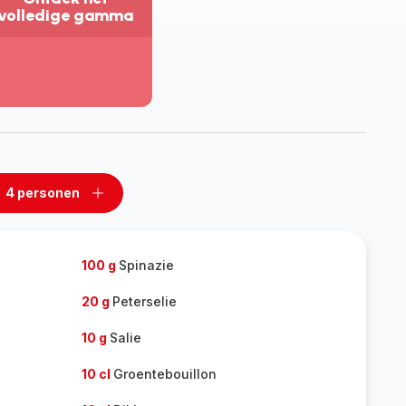
volledige gamma
eer
eergeven
tdek
t
lledige
amma
4 personen
n
Een
rsonen
personen
rwijderen
toevoegen
100 g
Spinazie
20 g
Peterselie
10 g
Salie
10 cl
Groentebouillon