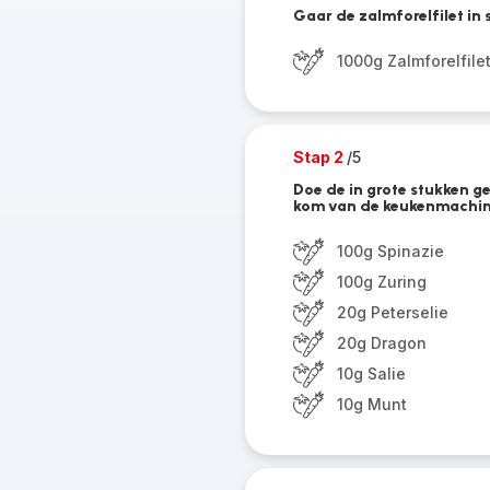
Gaar de zalmforelfilet in 
1000g Zalmforelfile
Stap 2
/5
Doe de in grote stukken g
kom van de keukenmachin
100g Spinazie
100g Zuring
20g Peterselie
20g Dragon
10g Salie
10g Munt