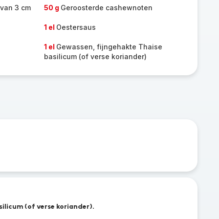
 van 3 cm
50 g
Geroosterde cashewnoten
1 el
Oestersaus
1 el
Gewassen, fijngehakte Thaise
basilicum (of verse koriander)
ilicum (of verse koriander).