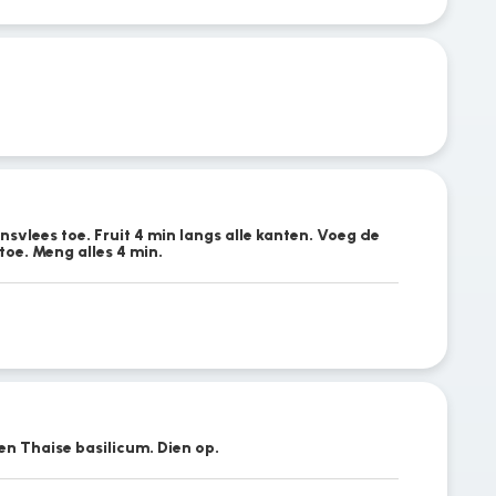
ensvlees toe. Fruit 4 min langs alle kanten. Voeg de
oe. Meng alles 4 min.
n Thaise basilicum. Dien op.