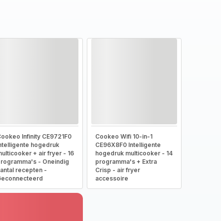
ookeo Infinity CE9721F0
Cookeo Wifi 10-in-1
ntelligente hogedruk
CE96X8F0 Intelligente
ulticooker + air fryer - 16
hogedruk multicooker - 14
rogramma's - Oneindig
programma's + Extra
antal recepten -
Crisp - air fryer
Geconnecteerd
accessoire