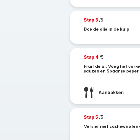
Stap 3
/5
Doe de olie in de kuip.
Stap 4
/5
Fruit de ui. Voeg het vark
sauzen en Spaanse peper t
Aanbakken
Stap 5
/5
Versier met cashewnoten e