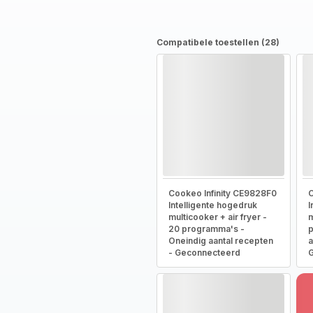
Compatibele toestellen (28)
Cookeo Infinity CE9828F0
C
Intelligente hogedruk
I
multicooker + air fryer -
m
20 programma's -
p
Oneindig aantal recepten
a
- Geconnecteerd