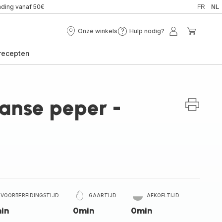
nding vanaf 50€
FR
NL
Onze winkels
Hulp nodig?
Onze
Hulp
Mijn
Mijn
winkels
nodig?
account
winkel
recepten
anse peper -
VOORBEREIDINGSTIJD
GAARTIJD
AFKOELTIJD
in
0min
0min