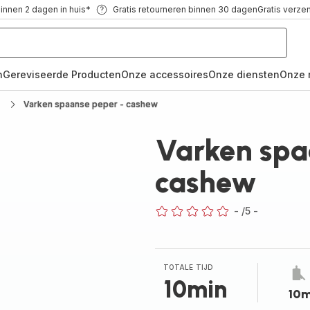
binnen 2 dagen in huis*
Gratis retourneren binnen 30 dagen
Gratis verze
n
Gereviseerde Producten
Onze accessoires
Onze diensten
Onze 
Varken spaanse peper - cashew
Varken spa
cashew
-
/5
-
ratings.0
TOTALE TIJD
10min
10m