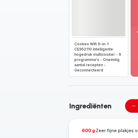
M
Cookeo Wifi 9-in-1
w
CE952110 Intelligente
-
hogedruk multicooker - 9
On
programma's - Oneindig
he
aantal recepten -
vo
Geconnecteerd
g
-
Ingrediënten
Ee
pe
ve
600 g
Zeer fijne plakjes v