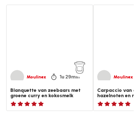
Blanquette
Carpaccio
van
van
zeebaars
courgette
met
met
groene
hazelnoten
curry
en
en
muntpesto
kokosmelk
1u 29min
Moulinex
Moulinex
Blanquette van zeebaars met
Carpaccio van co
groene curry en kokosmelk
hazelnoten en mu
ratings.NaN
ratings.NaN