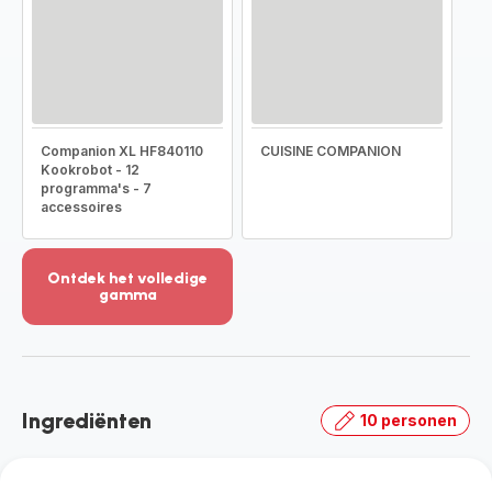
Companion XL HF840110
CUISINE COMPANION
Kookrobot - 12
programma's - 7
accessoires
Ontdek het volledige
gamma
Meer
weergeven
-
Ontdek
het
Ingrediënten
10 personen
volledige
gamma
-