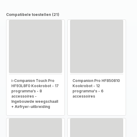
Compatibele toestellen (21)
i-Companion Touch Pro
Companion Pro HF850810
HF93L8F0 Kookrobot - 17
Kookrobot - 12
programma’s - 8
programma's - 6
accessoires -
accessoires
Ingebouwde weegschaall
+ Airfryer-uitbreiding