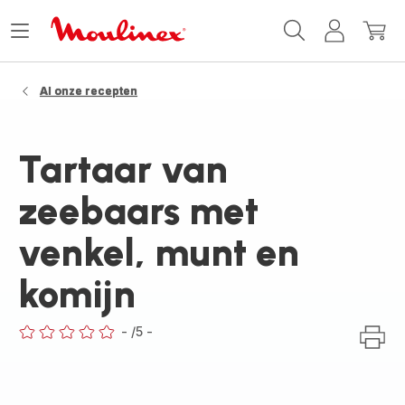
Moulinex
Menu
Mijn
Mijn
Homepage
openen
account
winke
Al onze recepten
Tartaar van
zeebaars met
venkel, munt en
komijn
-
/5
-
ratings.0