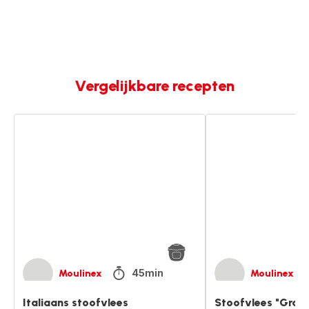
Vergelijkbare recepten
Italiaans
Stoofvlees
stoofvlees
"Grand
Veneur"
45min
Moulinex
Moulinex
Italiaans stoofvlees
Stoofvlees "Gran