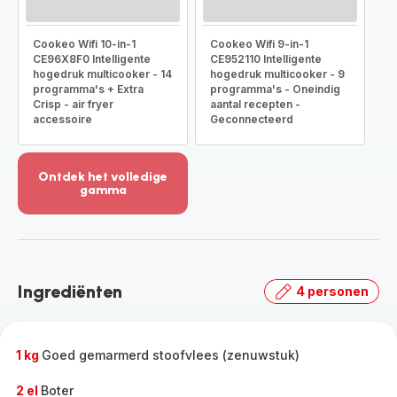
Cookeo Wifi 10-in-1
Cookeo Wifi 9-in-1
CE96X8F0 Intelligente
CE952110 Intelligente
hogedruk multicooker - 14
hogedruk multicooker - 9
programma's + Extra
programma's - Oneindig
Crisp - air fryer
aantal recepten -
accessoire
Geconnecteerd
Ontdek het volledige
gamma
Meer
weergeven
-
Ontdek
het
Ingrediënten
4 personen
volledige
gamma
-
1 kg
Goed gemarmerd stoofvlees (zenuwstuk)
2 el
Boter