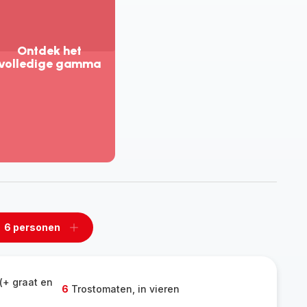
Ontdek het
volledige gamma
eer
eergeven
tdek
t
lledige
amma
6 personen
n
Een
rsonen
personen
rwijderen
toevoegen
 (+ graat en
6
Trostomaten, in vieren