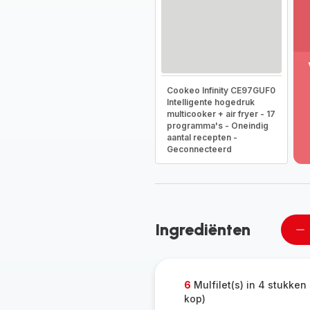
M
Cookeo Infinity CE97GUF0
w
Intelligente hogedruk
-
multicooker + air fryer - 17
On
programma's - Oneindig
he
aantal recepten -
vo
Geconnecteerd
g
-
Ingrediënten
Ee
pe
ve
6
Mulfilet(s) in 4 stukken
kop)