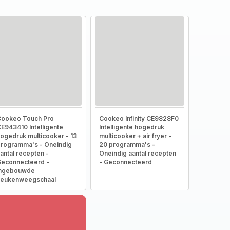
ookeo Touch Pro
Cookeo Infinity CE9828F0
E943410 Intelligente
Intelligente hogedruk
ogedruk multicooker - 13
multicooker + air fryer -
rogramma's - Oneindig
20 programma's -
antal recepten -
Oneindig aantal recepten
econnecteerd -
- Geconnecteerd
Ingebouwde
keukenweegschaal