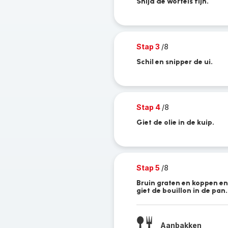
Snijd de wortels fijn.
Stap 3
/8
Schil en snipper de ui.
Stap 4
/8
Giet de olie in de kuip.
Stap 5
/8
Bruin graten en koppen en
giet de bouillon in de pan.
Aanbakken