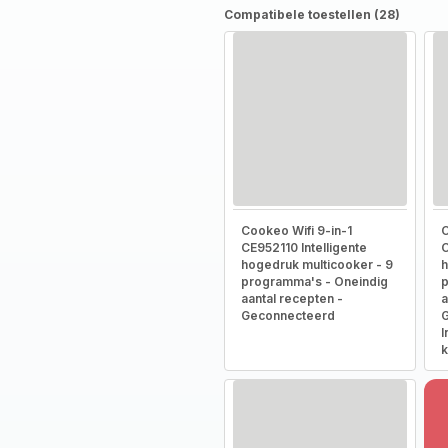
Compatibele toestellen (28)
Cookeo Wifi 9-in-1
C
CE952110 Intelligente
C
hogedruk multicooker - 9
h
programma's - Oneindig
p
aantal recepten -
a
Geconnecteerd
G