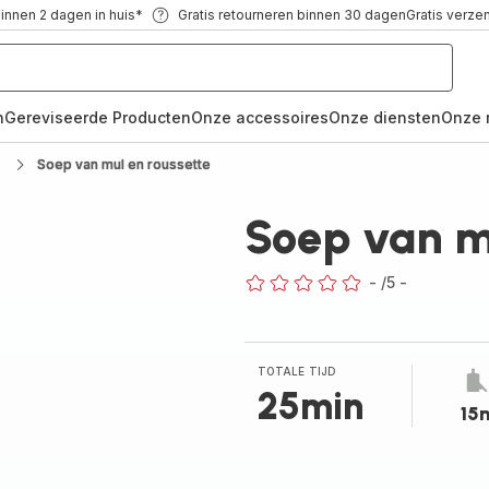
binnen 2 dagen in huis*
Gratis retourneren binnen 30 dagen
Gratis verze
n
Gereviseerde Producten
Onze accessoires
Onze diensten
Onze 
Soep van mul en roussette
Soep van mu
-
/5
-
ratings.0
TOTALE TIJD
25min
15