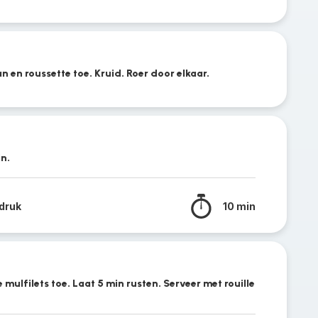
 en roussette toe. Kruid. Roer door elkaar.
in.
druk
10 min
mulfilets toe. Laat 5 min rusten. Serveer met rouille