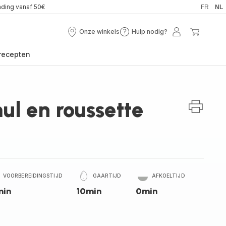
nding vanaf 50€
FR
NL
Onze winkels
Hulp nodig?
Onze
Hulp
Mijn
Mijn
winkels
nodig?
account
winkel
recepten
l en roussette
VOORBEREIDINGSTIJD
GAARTIJD
AFKOELTIJD
min
10min
0min