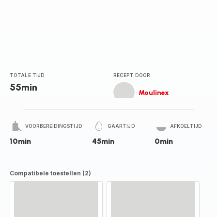
TOTALE TIJD
RECEPT DOOR
55min
Moulinex
VOORBEREIDINGSTIJD
GAARTIJD
AFKOELTIJD
10min
45min
0min
Compatibele toestellen (2)