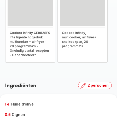
Cookeo Infinity CE9828F0
Cookeo Infinity,
Intelligente hogedruk
multicooker, air fryer+
multicooker + air fryer -
snelkookpan, 20
20 programma's -
programma's
Oneindig aantal recepten
- Geconnecteerd
Ingrediënten
2 personen
1 el
Huile d’olive
0.5
Oignon