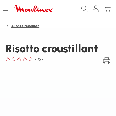
Moulinex
Menu
Mijn
Mijn
Homepage
openen
account
winke
Al onze recepten
Risotto croustillant
-
/5
-
ratings.0