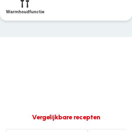
Warmhoudfunctie
Vergelijkbare recepten
Poulet
Poulet