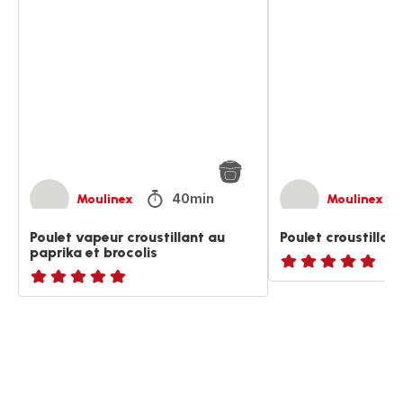
vapeur
croustillant
croustillant
façon
au
KFC®
paprika
et
brocolis
40min
Moulinex
Moulinex
Poulet vapeur croustillant au
Poulet croustilla
paprika et brocolis
ratings.NaN
ratings.NaN