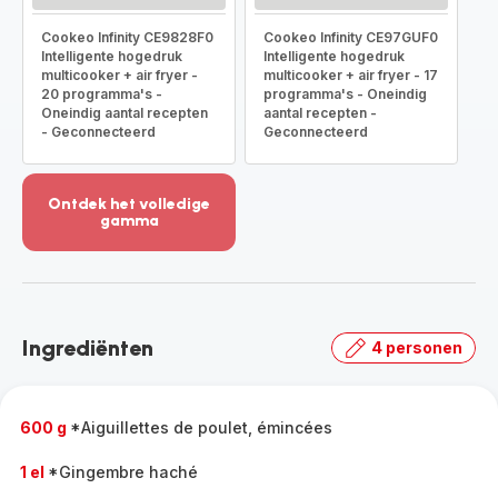
Cookeo Infinity CE9828F0
Cookeo Infinity CE97GUF0
Intelligente hogedruk
Intelligente hogedruk
multicooker + air fryer -
multicooker + air fryer - 17
20 programma's -
programma's - Oneindig
Oneindig aantal recepten
aantal recepten -
- Geconnecteerd
Geconnecteerd
Ontdek het volledige
gamma
Meer
weergeven
-
Ontdek
het
Ingrediënten
4 personen
volledige
gamma
-
600 g
*Aiguillettes de poulet, émincées
1 el
*Gingembre haché