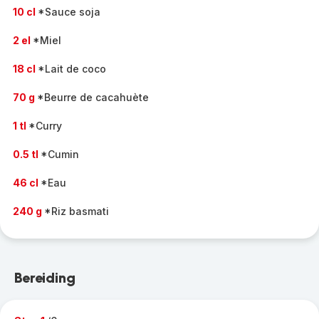
10 cl
*Sauce soja
2 el
*Miel
18 cl
*Lait de coco
70 g
*Beurre de cacahuète
1 tl
*Curry
0.5 tl
*Cumin
46 cl
*Eau
240 g
*Riz basmati
Bereiding