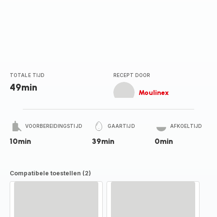
TOTALE TIJD
RECEPT DOOR
49min
Moulinex
VOORBEREIDINGSTIJD
GAARTIJD
AFKOELTIJD
10min
39min
0min
Compatibele toestellen (2)