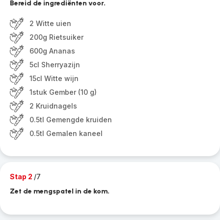
Bereid de ingrediënten voor.
2 Witte uien
200g Rietsuiker
600g Ananas
5cl Sherryazijn
15cl Witte wijn
1stuk Gember (10 g)
2 Kruidnagels
0.5tl Gemengde kruiden
0.5tl Gemalen kaneel
Stap 2
/7
Zet de mengspatel in de kom.