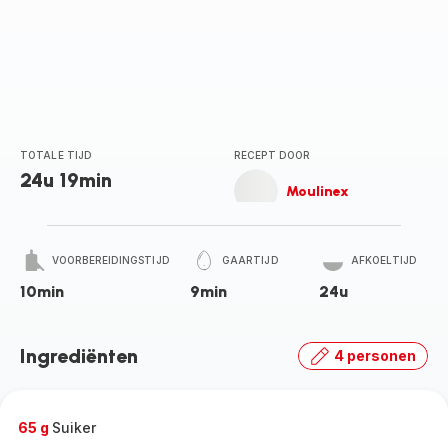
TOTALE TIJD
RECEPT DOOR
24u 19min
Moulinex
VOORBEREIDINGSTIJD
GAARTIJD
AFKOELTIJD
10min
9min
24u
Ingrediënten
4 personen
65 g
Suiker