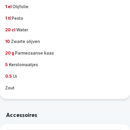
1 el
Olijfolie
1 tl
Pesto
20 cl
Water
10
Zwarte olijven
20 g
Parmezaanse kaas
5
Kerstomaatjes
0.5
Ui
Zout
Accessoires