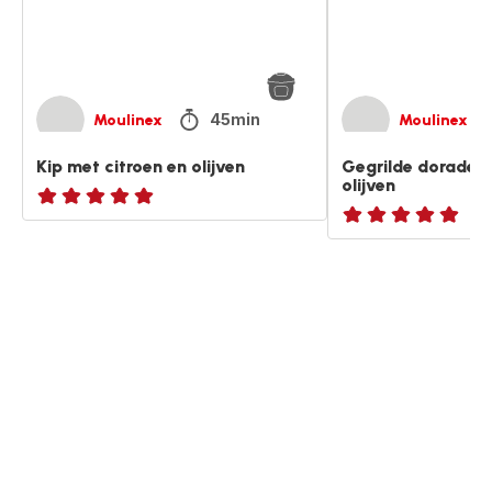
45min
Moulinex
Moulinex
Kip met citroen en olijven
Gegrilde dorade 
olijven
ratings.NaN
ratings.NaN