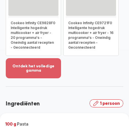
Cookeo Infinity CE9828F0
Cookeo Infinity CE9721F0
Intelligente hogedruk
Intelligente hogedruk
multicooker + air fryer -
multicooker + air fryer - 16
20 programma's -
programma's - Oneindig
Oneindig aantal recepten
aantal recepten -
- Geconnecteerd
Geconnecteerd
Ontdek het volledige
gamma
Meer
weergeven
-
Ontdek
het
Ingrediënten
1 persoon
volledige
gamma
-
100 g
Pasta