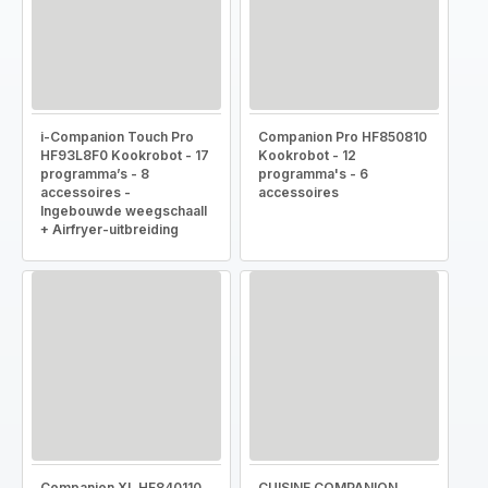
i-Companion Touch Pro
Companion Pro HF850810
HF93L8F0 Kookrobot - 17
Kookrobot - 12
programma’s - 8
programma's - 6
accessoires -
accessoires
Ingebouwde weegschaall
+ Airfryer-uitbreiding
Companion XL HF840110
CUISINE COMPANION