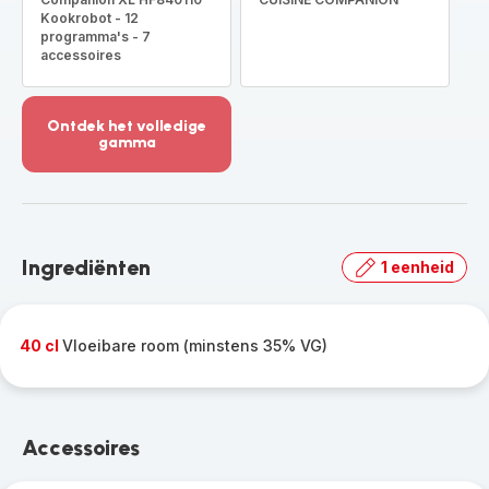
Kookrobot - 12
programma's - 7
accessoires
Ontdek het volledige
gamma
Meer
weergeven
-
Ontdek
het
Ingrediënten
1 eenheid
volledige
gamma
-
40 cl
Vloeibare room (minstens 35% VG)
Accessoires