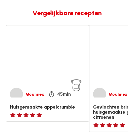
Vergelijkbare recepten
Huisgemaakte
Gevlochten
appelcrumble
brioche
met
huisgemaakte
gekonfijte
citroenen
45min
Moulinex
Moulinex
Huisgemaakte appelcrumble
Gevlochten brioc
huisgemaakte gek
citroenen
Beoordeling
met
ratings.NaN
vijf