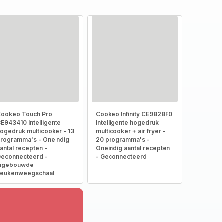
ookeo Touch Pro
Cookeo Infinity CE9828F0
E943410 Intelligente
Intelligente hogedruk
ogedruk multicooker - 13
multicooker + air fryer -
rogramma's - Oneindig
20 programma's -
antal recepten -
Oneindig aantal recepten
econnecteerd -
- Geconnecteerd
Ingebouwde
keukenweegschaal