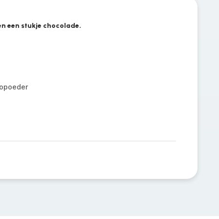
en een stukje chocolade.
opoeder