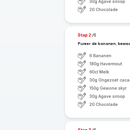
30g Agave siroop
20 Chocolade
Stap 2
/6
Pureer de bananen, bewaar 
6 Bananen
180g Havermout
60cl Melk
30g Ongezoet caca
150g Gewone skyr
30g Agave siroop
20 Chocolade
Stap 3
/6