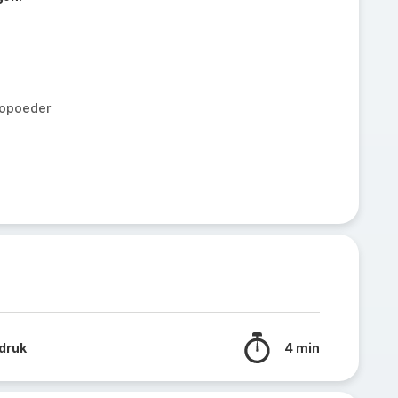
opoeder
druk
4 min