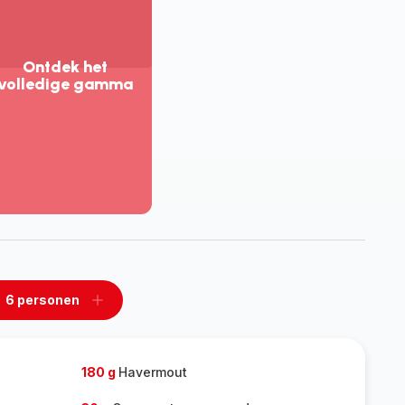
Ontdek het
volledige gamma
eer
eergeven
tdek
t
lledige
amma
6 personen
n
Een
rsonen
personen
rwijderen
toevoegen
180 g
Havermout