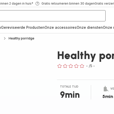
binnen 2 dagen in huis*
Gratis retourneren binnen 30 dagen
Gratis verze
n
Gereviseerde Producten
Onze accessoires
Onze diensten
Onze 
Healthy porridge
Healthy po
-
/5
-
ratings.0
TOTALE TIJD
VO
9min
5min