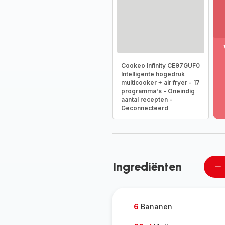
M
Cookeo Infinity CE97GUF0
w
Intelligente hogedruk
-
multicooker + air fryer - 17
On
programma's - Oneindig
he
aantal recepten -
vo
Geconnecteerd
g
-
Ingrediënten
Ee
pe
ve
6
Bananen