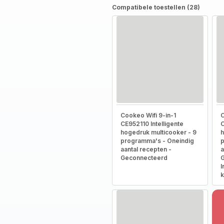
Compatibele toestellen (28)
Cookeo Wifi 9-in-1
C
CE952110 Intelligente
C
hogedruk multicooker - 9
h
programma's - Oneindig
p
aantal recepten -
a
Geconnecteerd
G