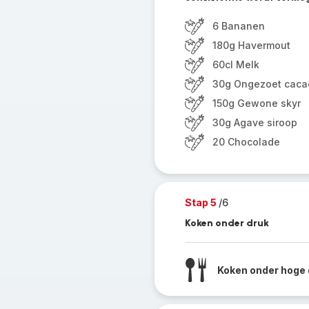
6 Bananen
180g Havermout
60cl Melk
30g Ongezoet caca
150g Gewone skyr
30g Agave siroop
20 Chocolade
Stap 5
/6
Koken onder druk
Koken onder hoge 