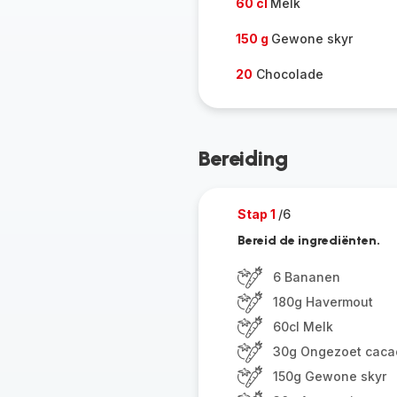
60 cl
Melk
150 g
Gewone skyr
20
Chocolade
Bereiding
Stap 1
/6
Bereid de ingrediënten.
6 Bananen
180g Havermout
60cl Melk
30g Ongezoet caca
150g Gewone skyr