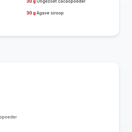
30 g
Ongezoet cacaopoeder
30 g
Agave siroop
opoeder