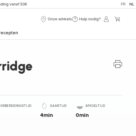
nding vanaf 50€
FR
NL
Onze winkels
Hulp nodig?
Onze
Hulp
Mijn
Mijn
winkels
nodig?
account
winkel
recepten
rridge
ORBEREIDINGSTIJD
GAARTIJD
AFKOELTIJD
4min
0min