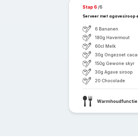
Stap 6
/6
Serveer met agavesiroop 
6 Bananen
180g Havermout
60cl Melk
30g Ongezoet caca
150g Gewone skyr
30g Agave siroop
20 Chocolade
Warmhoudfunctie