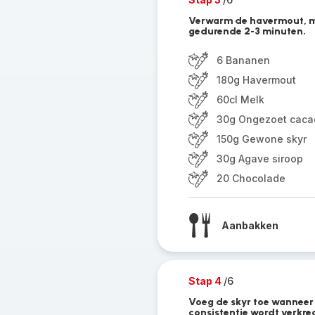
Verwarm de havermout, me
gedurende 2-3 minuten.
6 Bananen
180g Havermout
60cl Melk
30g Ongezoet caca
150g Gewone skyr
30g Agave siroop
20 Chocolade
Aanbakken
Stap 4
/6
Voeg de skyr toe wanneer 
consistentie wordt verkre