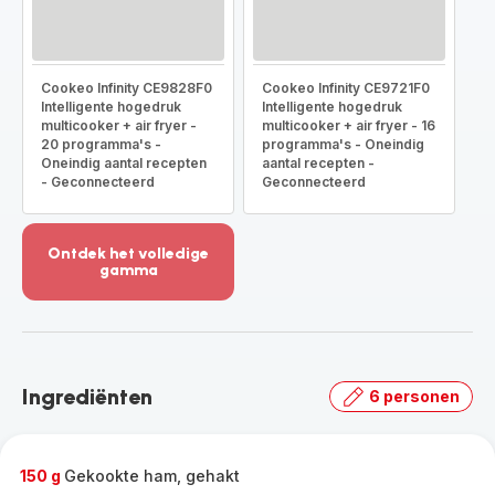
Cookeo Infinity CE9828F0
Cookeo Infinity CE9721F0
Intelligente hogedruk
Intelligente hogedruk
multicooker + air fryer -
multicooker + air fryer - 16
20 programma's -
programma's - Oneindig
Oneindig aantal recepten
aantal recepten -
- Geconnecteerd
Geconnecteerd
Ontdek het volledige
gamma
Meer
weergeven
-
Ontdek
het
Ingrediënten
6 personen
volledige
gamma
-
150 g
Gekookte ham, gehakt