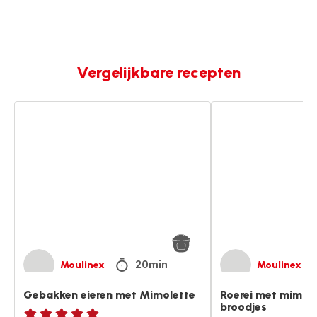
Vergelijkbare recepten
Gebakken
Roerei
eieren
met
met
mimolette
Mimolette
en
broodjes
20min
Moulinex
Moulinex
Gebakken eieren met Mimolette
Roerei met mimole
broodjes