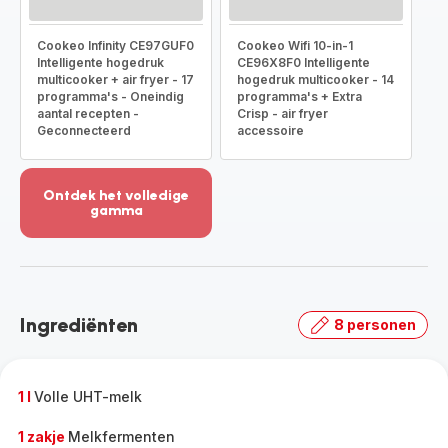
Cookeo Infinity CE97GUF0
Cookeo Wifi 10-in-1
Intelligente hogedruk
CE96X8F0 Intelligente
multicooker + air fryer - 17
hogedruk multicooker - 14
programma's - Oneindig
programma's + Extra
aantal recepten -
Crisp - air fryer
Geconnecteerd
accessoire
Ontdek het volledige
gamma
Meer
weergeven
-
Ontdek
het
Ingrediënten
8 personen
volledige
gamma
-
1 l
Volle UHT-melk
1 zakje
Melkfermenten