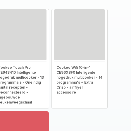
ookeo Touch Pro
Cookeo Wifi 10-in-1
E943410 Intelligente
CE96X8F0 Intelligente
ogedruk multicooker - 13
hogedruk multicooker - 14
rogramma's - Oneindig
programma's + Extra
antal recepten -
Crisp - air fryer
econnecteerd -
accessoire
Ingebouwde
keukenweegschaal