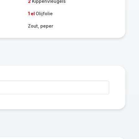
2
Kippenvleugels
1 el
Olijfolie
Zout, peper