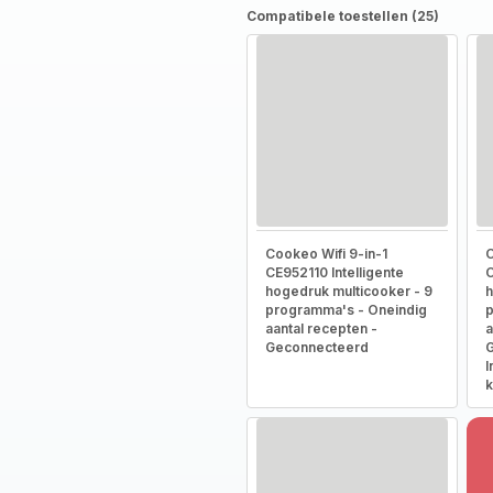
Compatibele toestellen (25)
Cookeo Wifi 9-in-1
C
CE952110 Intelligente
C
hogedruk multicooker - 9
h
programma's - Oneindig
p
aantal recepten -
a
Geconnecteerd
G