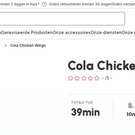
binnen 2 dagen in huis*
Gratis retourneren binnen 30 dagen
Gratis verze
n
Gereviseerde Producten
Onze accessoires
Onze diensten
Onze 
Cola Chicken Wings
Cola Chick
-
/5
-
ratings.0
TOTALE TIJD
39min
10