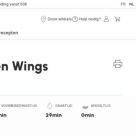
nding vanaf 50€
FR
NL
Onze winkels
Hulp nodig?
Onze
Hulp
Mijn
Mijn
winkels
nodig?
account
winkel
recepten
en Wings
VOORBEREIDINGSTIJD
GAARTIJD
AFKOELTIJD
min
29min
0min