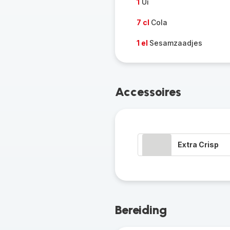
1
Ui
7 cl
Cola
1 el
Sesamzaadjes
Accessoires
Extra Crisp
Bereiding