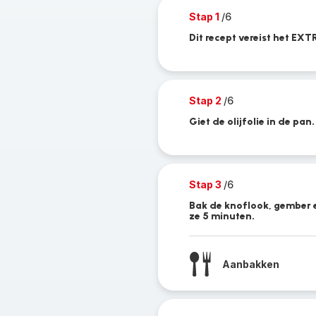
Stap 1
/6
Dit recept vereist het EX
Stap 2
/6
Giet de olijfolie in de pan.
Stap 3
/6
Bak de knoflook, gember e
ze 5 minuten.
Aanbakken