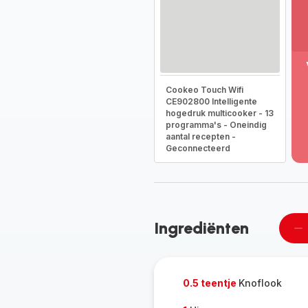
M
Cookeo Touch Wifi
w
CE902800 Intelligente
-
hogedruk multicooker - 13
On
programma's - Oneindig
he
aantal recepten -
vo
Geconnecteerd
g
-
Ingrediënten
Ee
pe
ve
0.5 teentje
Knoflook