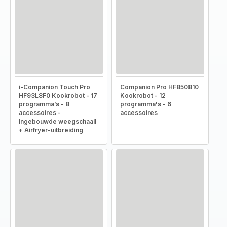
i-Companion Touch Pro
Companion Pro HF850810
HF93L8F0 Kookrobot - 17
Kookrobot - 12
programma’s - 8
programma's - 6
accessoires -
accessoires
Ingebouwde weegschaall
+ Airfryer-uitbreiding