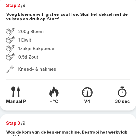
Stap 2
/9
Voeg bloem, eiwit, gist en zout toe. Sluit het deksel met de
vulstop en druk op 'Start'.
200g Bloem
1 Eiwit
1zakje Bakpoeder
0.5tl Zout
Kneed- & hakmes
Manual P
- °C
V4
30 sec
Stap 3
/9
Was de kom van de keukenmachine. Bestrooi het werkvlak