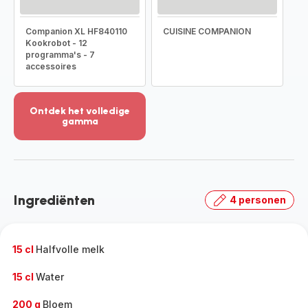
Companion XL HF840110
CUISINE COMPANION
Kookrobot - 12
programma's - 7
accessoires
Ontdek het volledige
gamma
Meer
weergeven
-
Ontdek
het
Ingrediënten
4 personen
volledige
gamma
-
15 cl
Halfvolle melk
15 cl
Water
200 g
Bloem