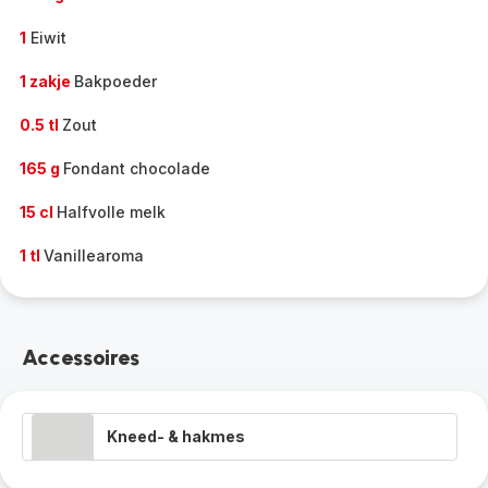
1
Eiwit
1 zakje
Bakpoeder
0.5 tl
Zout
165 g
Fondant chocolade
15 cl
Halfvolle melk
1 tl
Vanillearoma
Accessoires
Kneed- & hakmes