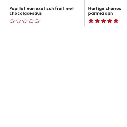
Papillot van exotisch fruit met
Hartige churros m
chocoladesaus
parmezaan
ratings.0
ratings.NaN