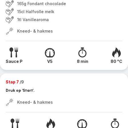
165g Fondant chocolade
15cl Halfvolle melk
1tl Vanillearoma
Kneed- & hakmes
Sauce P
V5
8 min
80 °C
Stap 7
/9
Druk op 'Start'.
Kneed- & hakmes