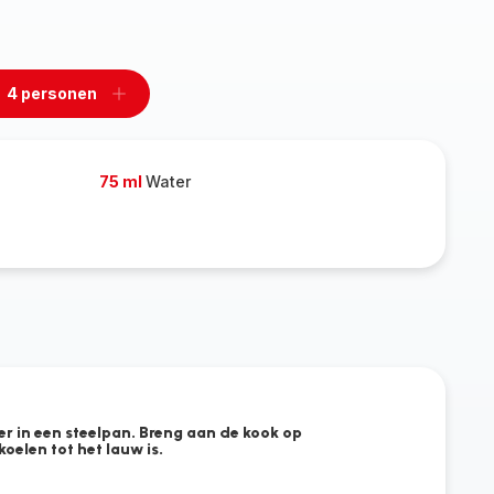
4 personen
n
Een
rsonen
personen
rwijderen
toevoegen
75 ml
Water
er in een steelpan. Breng aan de kook op
oelen tot het lauw is.