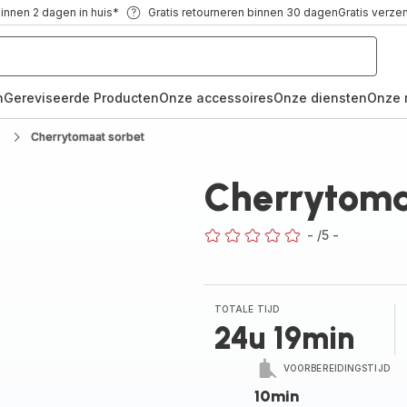
binnen 2 dagen in huis*
Gratis retourneren binnen 30 dagen
Gratis verze
n
Gereviseerde Producten
Onze accessoires
Onze diensten
Onze 
Cherrytomaat sorbet
Cherrytoma
-
/5
-
ratings.0
TOTALE TIJD
24u 19min
VOORBEREIDINGSTIJD
10min