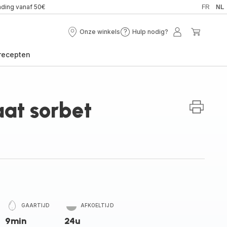
nding vanaf 50€
FR
NL
Onze winkels
Hulp nodig?
Onze
Hulp
Mijn
Mijn
winkels
nodig?
account
winkel
recepten
at sorbet
GAARTIJD
AFKOELTIJD
9min
24u