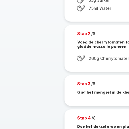
55g Suiker
75ml Water
Stap 2
/8
Voeg de cherrytomaten to
gladde massa te pureren.
260g Cherrytomate
Stap 3
/8
Giet het mengsel in de kle
Stap 4
/8
Doe het deksel erop en pla