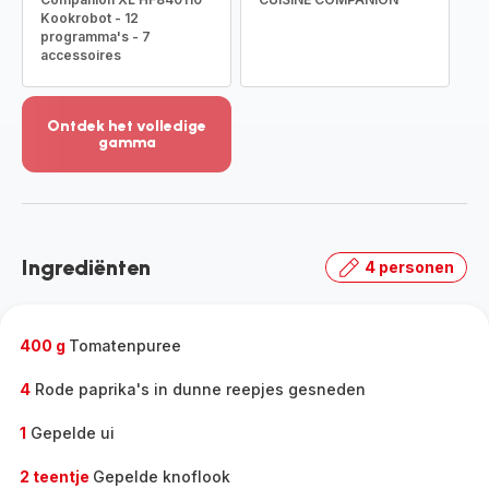
Kookrobot - 12
programma's - 7
accessoires
Ontdek het volledige
gamma
Meer
weergeven
-
Ontdek
het
Ingrediënten
4 personen
volledige
gamma
-
400 g
Tomatenpuree
4
Rode paprika's in dunne reepjes gesneden
1
Gepelde ui
2 teentje
Gepelde knoflook