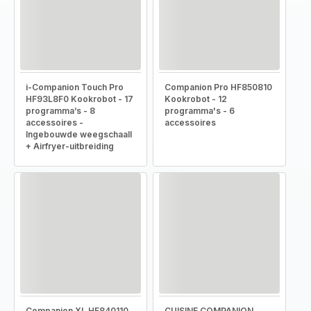
i-Companion Touch Pro
Companion Pro HF850810
HF93L8F0 Kookrobot - 17
Kookrobot - 12
programma’s - 8
programma's - 6
accessoires -
accessoires
Ingebouwde weegschaall
+ Airfryer-uitbreiding
Companion XL HF840110
CUISINE COMPANION