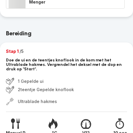
Menger
Bereiding
Stap 1
/5
Doe de ui en de teentjes knoflook in de kom met het
Ultrablade hakmes. Vergrendel het deksel met de dop en
druk op "Start".
1 Gepelde ui
2teentje Gepelde knoflook
Ultrablade hakmes
Manual P
- °C
V12
10 sec