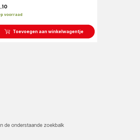
,10
s
p voorraad
Toevoegen aan winkelwagentje
er in de onderstaande zoekbalk