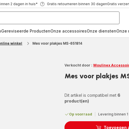
binnen 2 dagen in huis*
Gratis retourneren binnen 30 dagen
Gratis verze
n
Gereviseerde Producten
Onze accessoires
Onze diensten
Onze 
nline winkel
Mes voor plakjes MS-651814
Verkocht door :
Moulinex Accessoi
Mes voor plakjes M
Dit artikel is compatibel met
6
product(en)
Op voorraad
|
Levering binnen 1
Toevoegen 