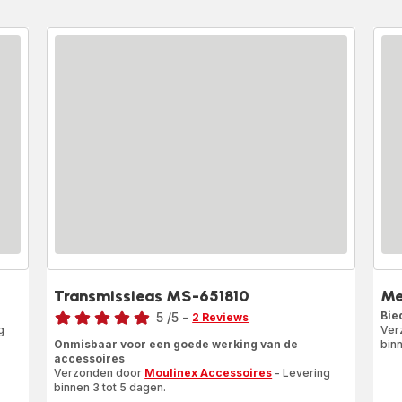
Transmissieas MS-651810
Me
Beoordeling
Bie
5
/5
-
2 Reviews
g
Ver
Beoordeling
Onmisbaar voor een goede werking van de
binn
met
accessoires
vijf
Verzonden door
Moulinex Accessoires
- Levering
sterren
binnen 3 tot 5 dagen.