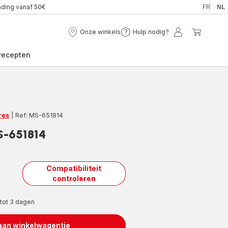
nding vanaf 50€
FR
NL
Onze winkels
Hulp nodig?
Onze
Hulp
Mijn
Mijn
winkels
nodig?
account
winkel
recepten
res
|
Ref: MS-651814
S-651814
Compatibiliteit
controleren
 tot 3 dagen
aan winkelwagentje