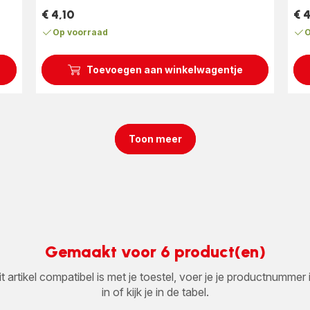
(gemiddeld)
€ 4,10
€ 4
Prijs
Prij
Op voorraad
O
Toevoegen aan winkelwagentje
Toon meer
Gemaakt voor 6 product(en)
it artikel compatibel is met je toestel, voer je je productnumm
in of kijk je in de tabel.