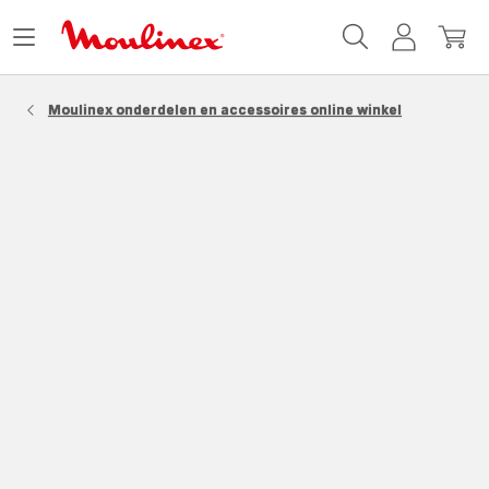
Moulinex
Menu
Mijn
Mijn
Homepage
openen
account
winke
Moulinex onderdelen en accessoires online winkel