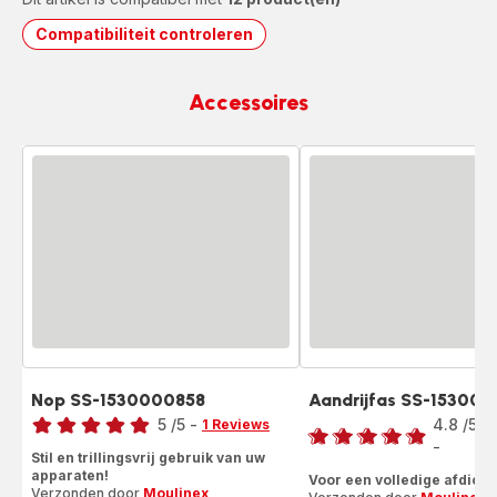
Compatibiliteit controleren
Accessoires
Nop SS-1530000858
Aandrijfas SS-15300
Beoordeling
Beoordeling
5
/5
-
4.8
/5
1 Reviews
Beoordeling
-
ratings.4.8
Stil en trillingsvrij gebruik van uw
met
apparaten!
Voor een volledige afdicht
vijf
Verzonden door
Moulinex