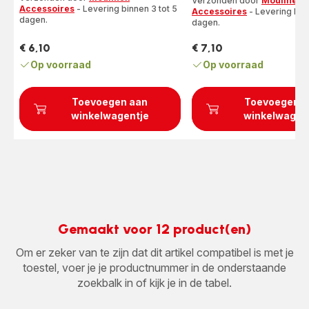
Verzonden door
Moulinex
sterren
Accessoires
- Levering binnen 3 tot 5
Accessoires
- Levering binn
dagen.
(gemiddeld)
dagen.
€ 6,10
€ 7,10
Prijs
Prijs
Op voorraad
Op voorraad
Toevoegen aan
Toevoegen a
winkelwagentje
winkelwagen
Gemaakt voor 12 product(en)
Om er zeker van te zijn dat dit artikel compatibel is met je
toestel, voer je je productnummer in de onderstaande
zoekbalk in of kijk je in de tabel.