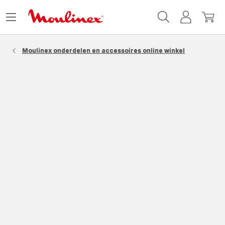
Moulinex
Menu
Mijn
Mijn
Homepage
openen
account
winke
Moulinex onderdelen en accessoires online winkel