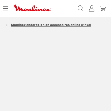
Moulinex
Menu
Mijn
Mijn
Homepage
openen
account
winke
Moulinex onderdelen en accessoires online winkel