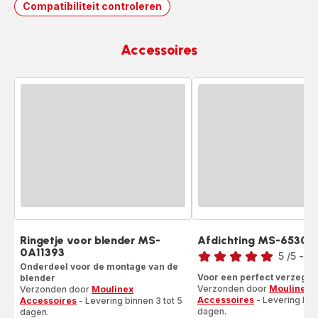
Compatibiliteit controleren
Accessoires
Ringetje voor blender MS-
Afdichting MS-65301
Beoordeling
0A11393
5
/5
-
1 
Onderdeel voor de montage van de
Beoordeling
Voor een perfect verzegel
blender
met
Verzonden door
Moulinex
Verzonden door
Moulinex
vijf
Accessoires
- Levering binn
Accessoires
- Levering binnen 3 tot 5
sterren
dagen.
dagen.