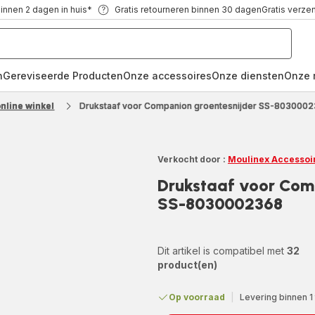
binnen 2 dagen in huis*
Gratis retourneren binnen 30 dagen
Gratis verze
n
Gereviseerde Producten
Onze accessoires
Onze diensten
Onze 
nline winkel
Drukstaaf voor Companion groentesnijder SS-803000
Verkocht door :
Moulinex Accessoi
Drukstaaf voor Com
SS-8030002368
Dit artikel is compatibel met
32
product(en)
Op voorraad
|
Levering binnen 1