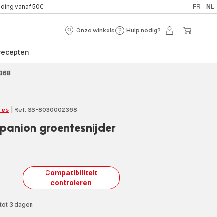
nding vanaf 50€
FR
NL
Onze winkels
Hulp nodig?
Onze
Hulp
Mijn
Mijn
winkels
nodig?
account
winkel
recepten
2368
res
|
Ref: SS-8030002368
panion groentesnijder
Compatibiliteit
controleren
 tot 3 dagen