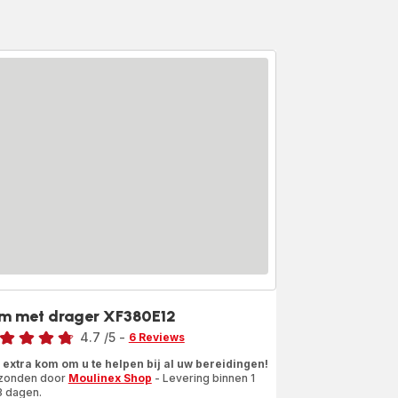
m met drager XF380E12
rdeling
4.7
/5
-
6 Reviews
ngs.4.7
 extra kom om u te helpen bij al uw bereidingen!
zonden door
Moulinex Shop
- Levering binnen 1
3 dagen.