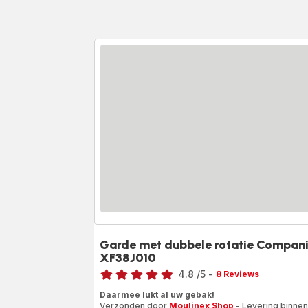
Garde met dubbele rotatie Compan
XF38J010
Beoordeling
4.8
/5
-
8 Reviews
ratings.4.8
Daarmee lukt al uw gebak!
Verzonden door
Moulinex Shop
- Levering binnen