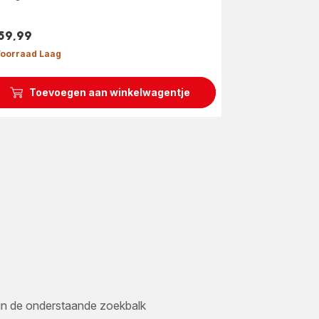
159,99
s
oorraad Laag
Toevoegen aan winkelwagentje
er in de onderstaande zoekbalk