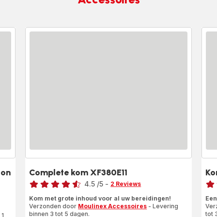
ion
Complete kom XF380E11
Ko
Beoordeling
Beoo
4.5
/5
-
2 Reviews
ratings.4.5
rati
Kom met grote inhoud voor al uw bereidingen!
Een
Verzonden door
Moulinex Accessoires
- Levering
Ver
binnen 3 tot 5 dagen.
tot 
 1