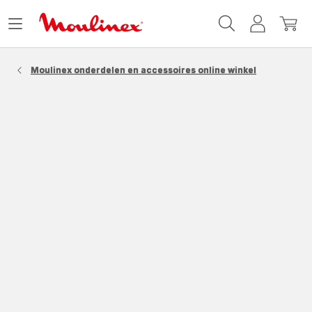
Moulinex
Menu
Mijn
Mijn
Homepage
openen
account
winke
Moulinex onderdelen en accessoires online winkel