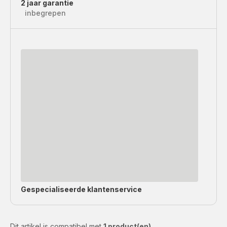
2 jaar garantie
inbegrepen
Gespecialiseerde
klantenservice
Dit artikel is compatibel met
1 product(en)