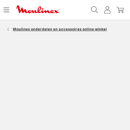
Moulinex
Menu
Mijn
Mijn
Homepage
openen
account
winke
Moulinex onderdelen en accessoires online winkel