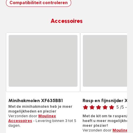
Compatibiliteit controleren
Accessoires
Minihakmolen XF635BB1
Rasp en fijnsnijder X
Beoordeling
Met de minihakmolen heb je meer
5
/5
-
2 
mogelijkheden en plezier
Beoordeling
Verzonden door
Moulinex
Met de kit om te raspen/sn
met
Accessoires
- Levering binnen 3 tot 5
heeft u meer mogelijkhed
vijf
dagen.
meer plezier!
sterren
Verzonden door
Moulinex