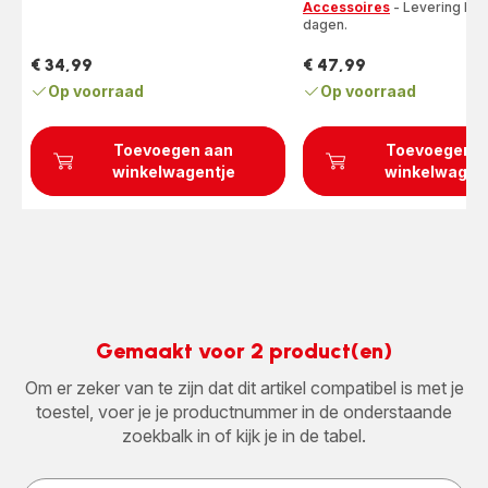
Accessoires
- Levering binn
(gemiddeld)
dagen.
€ 34,99
€ 47,99
Prijs
Prijs
Op voorraad
Op voorraad
Toevoegen aan
Toevoegen a
winkelwagentje
winkelwagen
Gemaakt voor 2 product(en)
Om er zeker van te zijn dat dit artikel compatibel is met je
toestel, voer je je productnummer in de onderstaande
zoekbalk in of kijk je in de tabel.