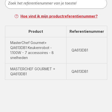
Hoe vind ik mijn productreferentienummer?
Product
Referentienummer
MasterChef Gourmet+
QA613DB1 Keukenrobot -
QA613DB1
1.100W - 7 accessoires - 8
snelheden
MASTERCHEF GOURMET +
QA613DB1
QA613DB1