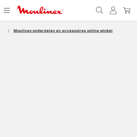
Moulinex
Menu
Mijn
Mijn
Homepage
openen
account
winke
Moulinex onderdelen en accessoires online winkel