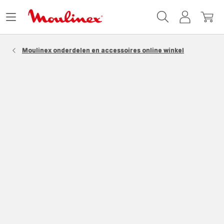
Moulinex
Menu
Mijn
Mijn
Homepage
openen
account
winke
Moulinex onderdelen en accessoires online winkel