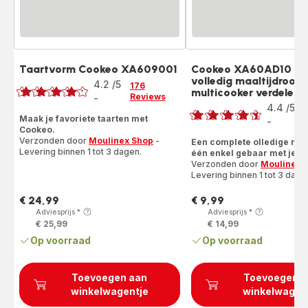
Taartvorm Cookeo XA609001
Cookeo XA60AD10 2-i
Beoordeling
volledig maaltijdroost
4.2
/5
176
multicooker verdeler
Beoordeling
Reviews
-
ratings.4.2
4.4
/5
Maak je favoriete taarten met
-
ratings.4.4
Cookeo.
Verzonden door
Moulinex Shop
-
Een complete olledige maal
Levering binnen 1 tot 3 dagen.
één enkel gebaar met je C
Verzonden door
Moulinex 
Levering binnen 1 tot 3 dage
€ 24,99
€ 9,99
Prijs
Prijs
Adviesprijs
*
Adviesprijs
*
€ 25,99
€ 14,99
Op voorraad
Op voorraad
Toevoegen aan
Toevoegen a
winkelwagentje
winkelwagen