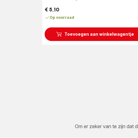
sterren
€ 5,10
(gemiddeld)
Prijs
Op voorraad
Toevoegen aan winkelwagentje
Om er zeker van te zijn dat d