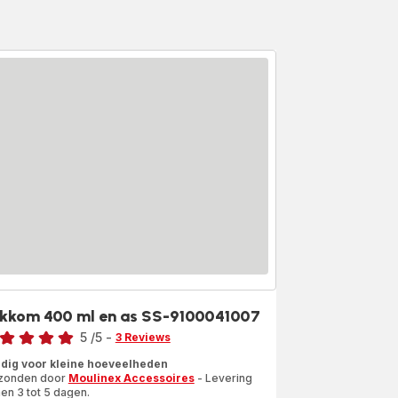
kkom 400 ml en as SS-9100041007
rdeling
5
/5
-
3 Reviews
ordeling
dig voor kleine hoeveelheden
zonden door
Moulinex Accessoires
- Levering
en 3 tot 5 dagen.