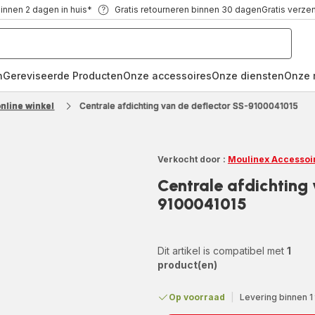
binnen 2 dagen in huis*
Gratis retourneren binnen 30 dagen
Gratis verze
n
Gereviseerde Producten
Onze accessoires
Onze diensten
Onze 
nline winkel
Centrale afdichting van de deflector SS-9100041015
Verkocht door :
Moulinex Accessoi
Centrale afdichting
9100041015
Dit artikel is compatibel met
1
product(en)
Op voorraad
|
Levering binnen 1