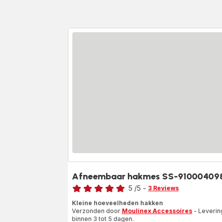
Afneembaar hakmes SS-91000409
Beoordeling
5
/5
-
3 Reviews
Beoordeling
Kleine hoeveelheden hakken
met
Verzonden door
Moulinex Accessoires
- Leverin
vijf
binnen 3 tot 5 dagen.