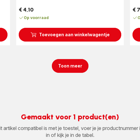
ste
€ 4,10
€ 7
(ge
Prijs
Prij
Op voorraad
O
Toevoegen aan winkelwagentje
Toon meer
Gemaakt voor 1 product(en)
it artikel compatibel is met je toestel, voer je je productnumm
in of kijk je in de tabel.