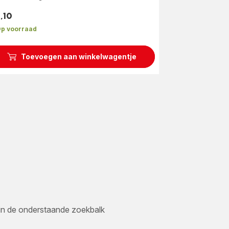
rren
,10
middeld)
s
p voorraad
Toevoegen aan winkelwagentje
er in de onderstaande zoekbalk