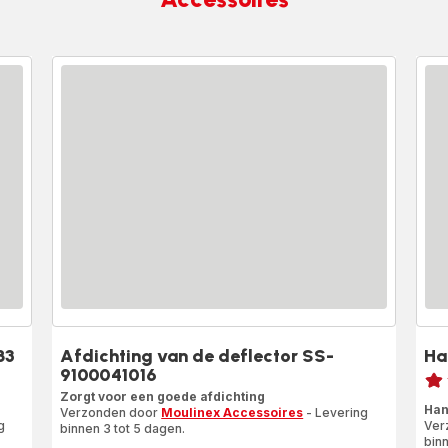
83
Afdichting van de deflector SS-
Ha
Beoo
9100041016
Zorgt voor een goede afdichting
Beo
Han
Verzonden door
Moulinex Accessoires
- Levering
met
g
Ver
binnen 3 tot 5 dagen.
vijf
binn