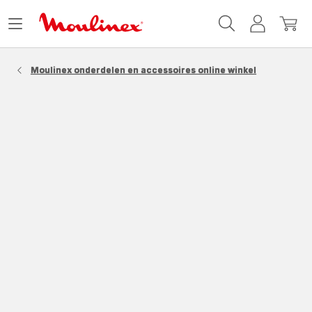
Moulinex
Menu
Mijn
Mijn
Homepage
openen
account
winke
Moulinex onderdelen en accessoires online winkel