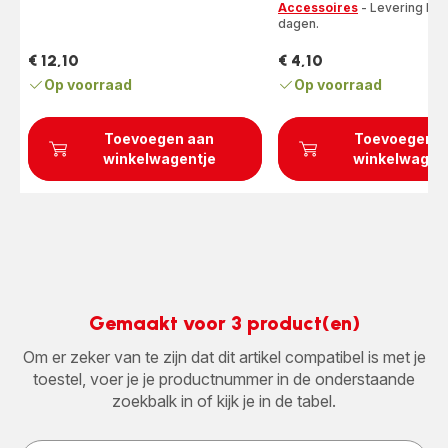
sterren
Accessoires
- Levering binn
dagen.
(gemiddeld)
€ 12,10
€ 4,10
Prijs
Prijs
Op voorraad
Op voorraad
Toevoegen aan
Toevoegen a
winkelwagentje
winkelwagen
Gemaakt voor 3 product(en)
Om er zeker van te zijn dat dit artikel compatibel is met je
toestel, voer je je productnummer in de onderstaande
zoekbalk in of kijk je in de tabel.