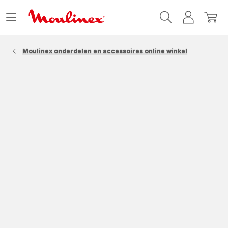
Moulinex
Menu
Mijn
Mijn
Homepage
openen
account
winke
Moulinex onderdelen en accessoires online winkel