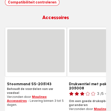
Compatibiliteit controleren
Accessoires
Stoommand SS-205143
Drukventiel met pakki
205008
Behoudt de voordelen van uw
Beoordeling
voedsel
3
/5
-
1 
Verzonden door
Moulinex
Beoordeling
Accessoires
- Levering binnen 3 tot 5
Om een goede drukopbouw
met
dagen.
garanderen
drie
Verzonden door
Moulinex