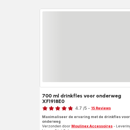
700 ml drinkfles voor onderweg
XF1918E0
Beoordeling
4.7
/5
-
15 Reviews
ratings.4.7
Maximaliseer de ervaring met de drinkfles voor
onderweg
Verzonden door
Moulinex Accessoires
- Leverin