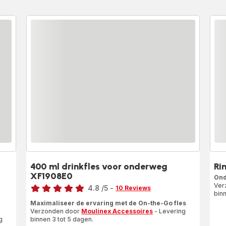
400 ml drinkfles voor onderweg
Ri
XF1908E0
Ond
Beoordeling
Ver
4.8
/5
-
10 Reviews
binn
ratings.4.8
Maximaliseer de ervaring met de On-the-Go fles
Verzonden door
Moulinex Accessoires
- Levering
g
binnen 3 tot 5 dagen.