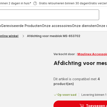
binnen 2 dagen in huis*
Gratis retourneren binnen 30 dagen
Gratis verze
n
Gereviseerde Producten
Onze accessoires
Onze diensten
Onze 
nline winkel
Afdichting voor mesblok MS-653702
Verkocht door :
Moulinex Accessoi
Afdichting voor me
Dit artikel is compatibel met
4
product(en)
Op voorraad
|
Levering binnen 1
Toevoegen 