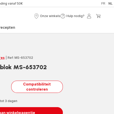
nding vanaf 50€
FR
NL
Onze winkels
Hulp nodig?
Onze
Hulp
Mijn
Mijn
winkels
nodig?
account
winkel
recepten
res
|
Ref: MS-653702
sblok MS-653702
Compatibiliteit
controleren
 tot 3 dagen
aan winkelwagentje