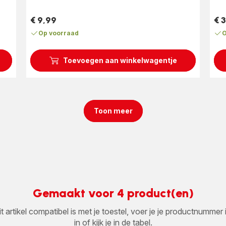
€ 9,99
€ 3
Prijs
Prij
Op voorraad
O
Toevoegen aan winkelwagentje
Toon meer
Gemaakt voor 4 product(en)
it artikel compatibel is met je toestel, voer je je productnumm
in of kijk je in de tabel.