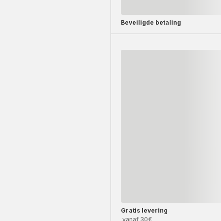
Beveiligde betaling
Gratis levering
vanaf 30€