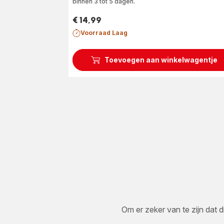
binnen 3 tot 5 dagen.
€ 14,99
Prijs
Voorraad Laag
Toevoegen aan winkelwagentje
Om er zeker van te zijn dat d