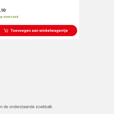
,10
s
p voorraad
Toevoegen aan winkelwagentje
er in de onderstaande zoekbalk