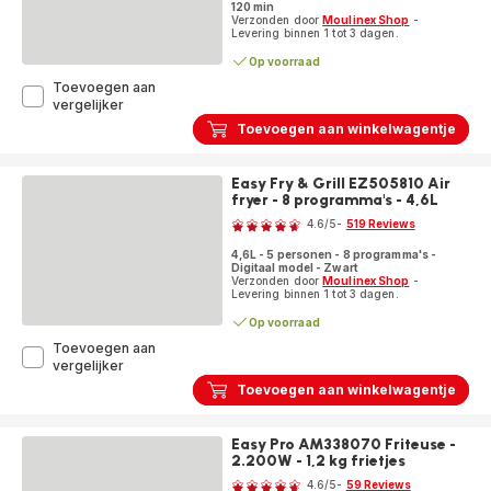
120 min
Stille
Verzonden door
Moulinex Shop
-
technologie
Levering binnen 1 tot 3 dagen.
Op voorraad
Toevoegen aan
Optimo
vergelijker
19L
Toevoegen aan winkelwagentje
OX444810
Oven
-
Easy Fry & Grill EZ505810 Air
19L
fryer - 8 programma's - 4,6L
Beoordeling
-
4.6
/5
-
519 Reviews
6
ratings.4.6
programma's
4,6L - 5 personen - 8 programma's -
-
Digitaal model - Zwart
1.380W
Verzonden door
Moulinex Shop
-
Levering binnen 1 tot 3 dagen.
Op voorraad
Toevoegen aan
Easy
vergelijker
Fry
Toevoegen aan winkelwagentje
&
Grill
EZ505810
Easy Pro AM338070 Friteuse -
Air
2.200W - 1,2 kg frietjes
Beoordeling
fryer
4.6
/5
-
59 Reviews
-