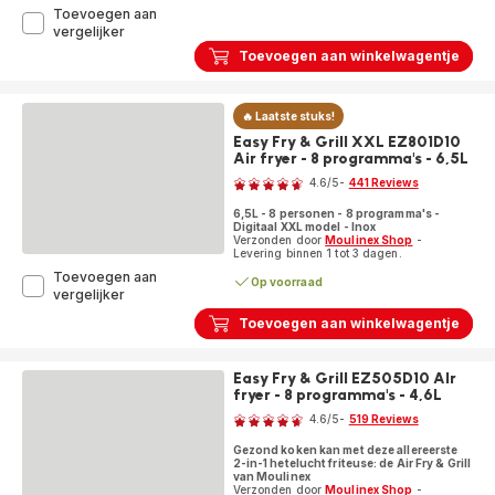
Toevoegen aan
Optimo
vergelijker
33L
Toevoegen aan winkelwagentje
OX464810
Oven
-
🔥 Laatste stuks!
33L
-
Easy Fry & Grill XXL EZ801D10
6
Air fryer - 8 programma's - 6,5L
Beoordeling
programma's
4.6
/5
-
441 Reviews
-
ratings.4.6
1.600W
6,5L - 8 personen - 8 programma's -
Digitaal XXL model - Inox
Verzonden door
Moulinex Shop
-
Levering binnen 1 tot 3 dagen.
Toevoegen aan
Op voorraad
Easy
vergelijker
Fry
Toevoegen aan winkelwagentje
&
Grill
XXL
Easy Fry & Grill EZ505D10 AIr
EZ801D10
fryer - 8 programma's - 4,6L
Beoordeling
Air
fryer
4.6
/5
-
519 Reviews
ratings.4.6
-
Gezond koken kan met deze allereerste
8
2-in-1 hetelucht friteuse: de Air Fry & Grill
programma's
van Moulinex
-
Verzonden door
Moulinex Shop
-