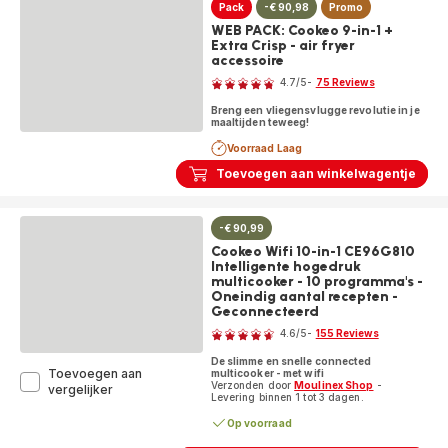
-
Pack
-€ 90,98
Promo
9
WEB PACK: Cookeo 9-in-1 +
programma's
Extra Crisp - air fryer
-
accessoire
Beoordeling
Oneindig
4.7
/5
-
75 Reviews
aantal
ratings.4.7
recepten
Breng een vliegensvlugge revolutie in je
-
maaltijden teweeg!
Geconnecteerd
Voorraad Laag
Toevoegen aan winkelwagentje
-€ 90,99
Cookeo Wifi 10-in-1 CE96G810
Intelligente hogedruk
multicooker - 10 programma's -
Oneindig aantal recepten -
Geconnecteerd
Beoordeling
4.6
/5
-
155 Reviews
ratings.4.6
De slimme en snelle connected
Toevoegen aan
multicooker - met wifi
Verzonden door
Moulinex Shop
-
Cookeo
vergelijker
Levering binnen 1 tot 3 dagen.
Wifi
10-
Op voorraad
in-