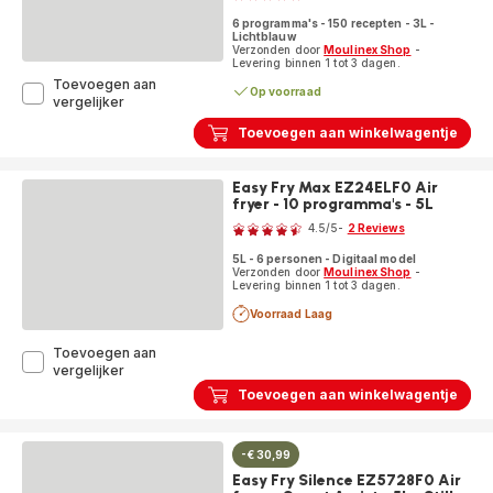
ratings.4.7
Assist
6 programma's - 150 recepten - 3L -
-
Lichtblauw
7L
Verzonden door
Moulinex Shop
-
Levering binnen 1 tot 3 dagen.
-
Stille
Toevoegen aan
Op voorraad
technologie
Cookeo
vergelijker
Mini
Toevoegen aan winkelwagentje
CE880410
Intelligente
hogedruk
Easy Fry Max EZ24ELF0 Air
multicooker
fryer - 10 programma's - 5L
Beoordeling
-
6
4.5
/5
-
2 Reviews
programma's
ratings.4.5
-
5L - 6 personen - Digitaal model
Verzonden door
Moulinex Shop
-
150
Levering binnen 1 tot 3 dagen.
recepten
Voorraad Laag
Toevoegen aan
Easy
vergelijker
Fry
Toevoegen aan winkelwagentje
Max
EZ24ELF0
Air
-€ 30,99
fryer
-
Easy Fry Silence EZ5728F0 Air
10