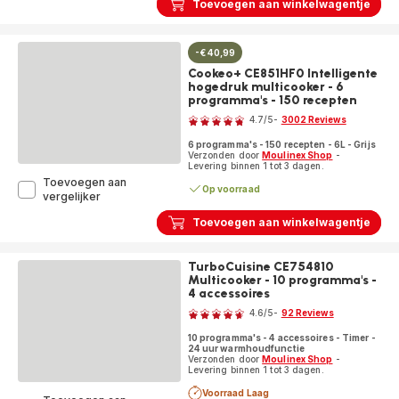
Toevoegen aan winkelwagentje
-€ 40,99
Cookeo+ CE851HF0 Intelligente
hogedruk multicooker - 6
programma's - 150 recepten
Beoordeling
4.7
/5
-
3002 Reviews
ratings.4.7
6 programma's - 150 recepten - 6L - Grijs
Verzonden door
Moulinex Shop
-
Levering binnen 1 tot 3 dagen.
Toevoegen aan
Op voorraad
Cookeo+
vergelijker
CE851HF0
Toevoegen aan winkelwagentje
Intelligente
hogedruk
multicooker
TurboCuisine CE754810
-
Multicooker - 10 programma's -
6
4 accessoires
Beoordeling
programma's
-
4.6
/5
-
92 Reviews
150
ratings.4.6
recepten
10 programma's - 4 accessoires - Timer -
24 uur warmhoudfunctie
Verzonden door
Moulinex Shop
-
Levering binnen 1 tot 3 dagen.
Voorraad Laag