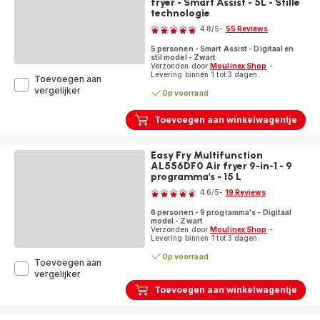
fryer - Smart Assist - 5L - Stille
programma's
technologie
Beoordeling
-
4.8
/5
-
55 Reviews
5L
ratings.4.8
5 personen - Smart Assist - Digitaal en
stil model - Zwart
Verzonden door
Moulinex Shop
-
Levering binnen 1 tot 3 dagen.
Toevoegen aan
Easy
vergelijker
Op voorraad
Fry
Silence
Toevoegen aan winkelwagentje
EZ5728F0
Air
fryer
Easy Fry Multifunction
-
AL556DF0 Air fryer 9-in-1 - 9
Smart
programma's - 15 L
Beoordeling
Assist
-
4.6
/5
-
19 Reviews
ratings.4.6
5L
6 personen - 9 programma's - Digitaal
-
model - Zwart
Stille
Verzonden door
Moulinex Shop
-
technologie
Levering binnen 1 tot 3 dagen.
Op voorraad
Toevoegen aan
Easy
vergelijker
Fry
Toevoegen aan winkelwagentje
Multifunction
AL556DF0
Air