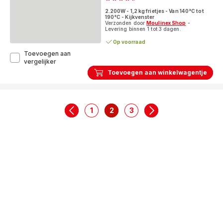
ratings.4.6
8
2.200W - 1,2 kg frietjes - Van 140°C tot
programma's
190°C - Kijkvenster
-
Verzonden door
Moulinex Shop
-
Levering binnen 1 tot 3 dagen.
4,6L
Op voorraad
Toevoegen aan
Easy
vergelijker
Pro
Toevoegen aan winkelwagentje
AM338070
Friteuse
-
2.200W
-
1
2
3
navigation.pagination.actions.prev
-
-
-
navigation.paginati
1,2
navigation.pagination.a11y.page
navigation.pagination.a11y.pag
navigation.pagination.a11
kg
frietjes