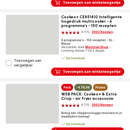
Toevoegen aan winkelwagentje
Cookeo+ CE851410 Intelligente
hogedruk multicooker - 6
programma's - 150 recepten
Beoordeling
4.7
/5
-
3002 Reviews
ratings.4.7
6 programma's - 150 recepten - 6L -
Blauw
Verzonden door
Moulinex Shop
-
Levering binnen 1 tot 3 dagen.
Op voorraad
Toevoegen aan
Cookeo+
vergelijker
CE851410
Toevoegen aan winkelwagentje
Intelligente
hogedruk
multicooker
Pack
-€ 79,99
Promo
-
6
WEB PACK: Cookeo+ & Extra
programma's
Crisp - air fryer accessoire
Beoordeling
-
4.7
/5
-
3002 Reviews
150
ratings.4.7
recepten
Breng een vliegensvlugge revolutie in je
maaltijden teweeg!
Op voorraad