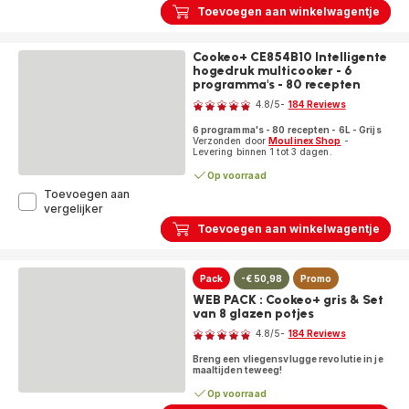
1
Toevoegen aan winkelwagentje
CE96G810
Intelligente
hogedruk
Cookeo+ CE854B10 Intelligente
multicooker
hogedruk multicooker - 6
-
programma's - 80 recepten
Beoordeling
10
4.8
/5
-
184 Reviews
programma's
ratings.4.8
-
6 programma's - 80 recepten - 6L - Grijs
Oneindig
Verzonden door
Moulinex Shop
-
aantal
Levering binnen 1 tot 3 dagen.
recepten
Op voorraad
-
Toevoegen aan
Geconnecteerd
Cookeo+
vergelijker
CE854B10
Toevoegen aan winkelwagentje
Intelligente
hogedruk
multicooker
Pack
-€ 50,98
Promo
-
6
WEB PACK : Cookeo+ gris & Set
programma's
van 8 glazen potjes
Beoordeling
-
4.8
/5
-
184 Reviews
80
ratings.4.8
recepten
Breng een vliegensvlugge revolutie in je
maaltijden teweeg!
Op voorraad