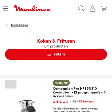
Moulinex
Menu
Mijn
Mijn
Homepage
openen
account
winke
Homepage
Koken & Frituren
64 producten
Filters
-€ 200,99
Companion Pro HF850810
Kookrobot - 12 programma's - 6
accessoires
Beoordeling
4.5
/5
-
55 Reviews
ratings.4.5
De alles-in-één machine die weegt,
voorbereidt en kookt voor jou!