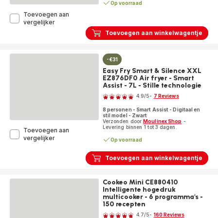
Op voorraad
Toevoegen aan
Easy
vergelijker
Fry
Toevoegen aan winkelwagentje
Mega
EZ855BF0
Air
-€31
fryer
-
Easy Fry Smart & Silence XXL
8
EZ876DF0 Air fryer - Smart
programma's
Assist - 7L - Stille technologie
Beoordeling
-
4.9
/5
-
7 Reviews
7.5
ratings.4.9
L
8 personen - Smart Assist - Digitaal en
stil model - Zwart
Verzonden door
Moulinex Shop
-
Levering binnen 1 tot 3 dagen.
Toevoegen aan
Easy
vergelijker
Op voorraad
Fry
Smart
Toevoegen aan winkelwagentje
&
Silence
XXL
Cookeo Mini CE880410
EZ876DF0
Intelligente hogedruk
Air
multicooker - 6 programma's -
fryer
150 recepten
Beoordeling
-
4.7
/5
-
160 Reviews
Smart