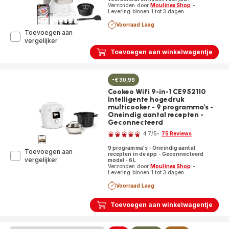
Verzonden door
Moulinex Shop
-
Levering binnen 1 tot 3 dagen.
Voorraad Laag
Toevoegen aan
Companion
vergelijker
Pro
Toevoegen aan winkelwagentje
HF850810
Kookrobot
-
-€ 30,99
12
programma's
Cookeo Wifi 9-in-1 CE952110
-
Intelligente hogedruk
6
multicooker - 9 programma's -
accessoires
Oneindig aantal recepten -
Geconnecteerd
Beoordeling
4.7
/5
-
75 Reviews
ratings.4.7
9 programma's - Oneindig aantal
Toevoegen aan
recepten in de app - Geconnecteerd
Cookeo
vergelijker
model - 6L
Verzonden door
Moulinex Shop
-
Wifi
Levering binnen 1 tot 3 dagen.
9-
in-
Voorraad Laag
1
CE952110
Toevoegen aan winkelwagentje
Intelligente
hogedruk
multicooker