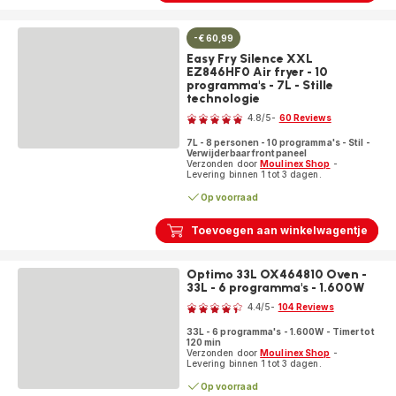
&
Steam
3-
-€ 60,99
in-
Easy Fry Silence XXL
1
EZ846HF0 Air fryer - 10
AL201810
programma's - 7L - Stille
Air
technologie
Beoordeling
fryer
4.8
/5
-
60 Reviews
-
ratings.4.8
7
7L - 8 personen - 10 programma's - Stil -
programma's
Verwijderbaar frontpaneel
Verzonden door
Moulinex Shop
-
-
Levering binnen 1 tot 3 dagen.
6,5L
Op voorraad
Toevoegen aan winkelwagentje
Optimo 33L OX464810 Oven -
33L - 6 programma's - 1.600W
Beoordeling
4.4
/5
-
104 Reviews
ratings.4.4
33L - 6 programma's - 1.600W - Timer tot
120 min
Verzonden door
Moulinex Shop
-
Levering binnen 1 tot 3 dagen.
Op voorraad