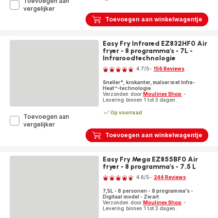
Toevoegen aan
TurboCuisine
vergelijker
CE754810
Toevoegen aan winkelwagentje
Multicooker
-
10
Easy Fry Infrared EZ832HF0 Air
programma's
fryer - 8 programma's - 7L -
-
Infraroodtechnologie
Beoordeling
4
4.7
/5
-
156 Reviews
accessoires
ratings.4.7
Sneller*, krokanter, malser met Infra-
Heat™-technologie
Verzonden door
Moulinex Shop
-
Levering binnen 1 tot 3 dagen.
Op voorraad
Toevoegen aan
Easy
vergelijker
Fry
Toevoegen aan winkelwagentje
Infrared
EZ832HF0
Air
Easy Fry Mega EZ855BF0 Air
fryer
fryer - 8 programma's - 7.5 L
Beoordeling
-
4.6
/5
-
244 Reviews
8
ratings.4.6
programma's
7,5L - 8 personen - 8 programma's -
-
Digitaal model - Zwart
7L
Verzonden door
Moulinex Shop
-
Levering binnen 1 tot 3 dagen.
-
Infraroodtechnologie