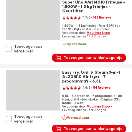
Super Uno AM314010 Friteuse -
fryer
1.800W - 1,5 kg frietjes -
9-
Geurfilter
Beoordeling
in-
4.7
/5
-
148 Reviews
1
ratings.4.7
-
1.800W - 1,5 kg frietjes - Van 150°C tot
9
190°C - Kijkvenster - Geurfilter
programma's
Verzonden door
Moulinex Shop
-
Levering binnen 1 tot 3 dagen.
-
15
Op voorraad
Toevoegen aan
L
Super
vergelijker
Uno
Toevoegen aan winkelwagentje
AM314010
Friteuse
-
Easy Fry, Grill & Steam 3-in-1
1.800W
AL201810 Air fryer - 7
-
programma's - 6,5L
Beoordeling
1,5
4.6
/5
-
54 Reviews
kg
ratings.4.6
frietjes
6,5L - 8 personen - 7 programma's - Air
-
fryer, grill & stoomkoker - Digitaal XXL
Geurfilter
model - Zwart
Verzonden door
Moulinex Shop
-
Levering binnen 1 tot 3 dagen.
Toevoegen aan
Voorraad Laag
Easy
vergelijker
Fry,
Toevoegen aan winkelwagentje
Grill