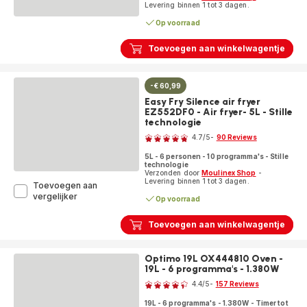
Levering binnen 1 tot 3 dagen.
6,5L
Op voorraad
Toevoegen aan winkelwagentje
-€ 60,99
Easy Fry Silence air fryer
EZ552DF0 - Air fryer- 5L - Stille
technologie
Beoordeling
4.7
/5
-
90 Reviews
ratings.4.7
5L - 6 personen - 10 programma's - Stille
technologie
Verzonden door
Moulinex Shop
-
Levering binnen 1 tot 3 dagen.
Toevoegen aan
Easy
vergelijker
Op voorraad
Fry
Silence
Toevoegen aan winkelwagentje
air
fryer
EZ552DF0
Optimo 19L OX444810 Oven -
-
19L - 6 programma's - 1.380W
Beoordeling
Air
fryer-
4.4
/5
-
157 Reviews
ratings.4.4
5L
19L - 6 programma's - 1.380W - Timer tot
-